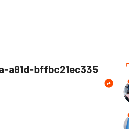
a-a81d-bffbc21ec335
d
er