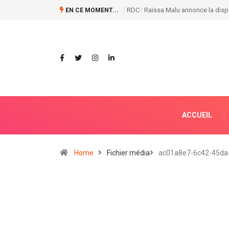
Naufrages en série sur le fleuve Co
EN CE MOMENT...
ACCUEIL
Home
Fichier média
ac01a8e7-6c42-45da