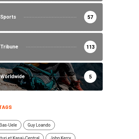
Sports
57
Tribune
113
Worldwide
5
TAGS
Bas-Uele
Guy Loando
Ituri et Kasaï-Central
John Kerry