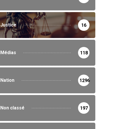
Justice
16
Médias
118
Nation
1296
Non classé
197