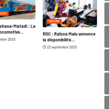
ISES
NATION
shasa-Matadi : La
Na
locomotive...
RDC : Raïssa Malu annonce
fl
la disponibilité...
mbre 2025
22 septembre 2025