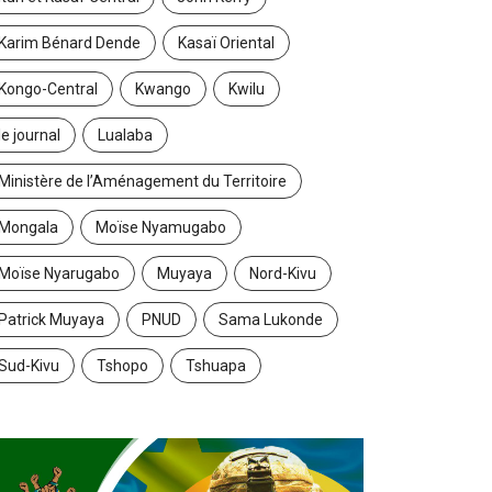
Karim Bénard Dende
Kasaï Oriental
Kongo-Central
Kwango
Kwilu
le journal
Lualaba
Ministère de l’Aménagement du Territoire
Mongala
Moïse Nyamugabo
Moïse Nyarugabo
Muyaya
Nord-Kivu
Patrick Muyaya
PNUD
Sama Lukonde
Sud-Kivu
Tshopo
Tshuapa