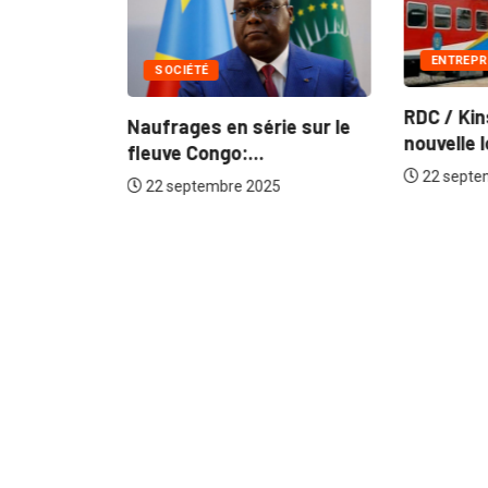
ENTREPR
SOCIÉTÉ
RDC / Kin
Naufrages en série sur le
nouvelle 
lu annonce
fleuve Congo:...
22 septe
22 septembre 2025
5