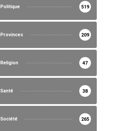
Politique
519
Provinces
209
Religion
47
Santé
38
Société
265