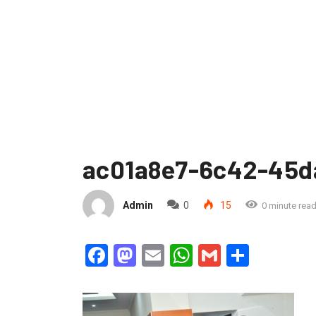
ac01a8e7-6c42-45d
Admin
0
15
0 minute rea
Facebook
Mastodon
Email
WhatsApp
Gmail
Partag