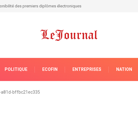
ngo: Tshisekedi tape du poing sur la table !
POLITIQUE
ECOFIN
ENTREPRISES
NATION
-a81d-bffbc21ec335