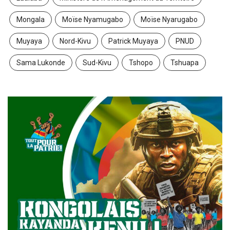
Mongala
Moïse Nyamugabo
Moïse Nyarugabo
Muyaya
Nord-Kivu
Patrick Muyaya
PNUD
Sama Lukonde
Sud-Kivu
Tshopo
Tshuapa