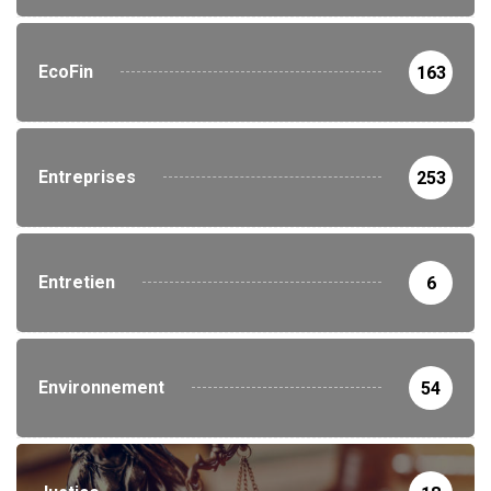
EcoFin
163
Entreprises
253
Entretien
6
Environnement
54