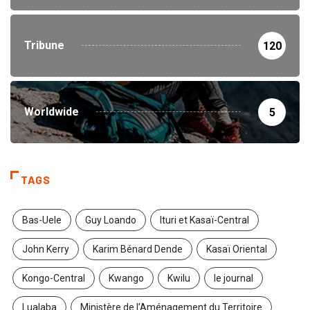
Tribune
120
Worldwide
5
TAGS
Bas-Uele
Guy Loando
Ituri et Kasaï-Central
John Kerry
Karim Bénard Dende
Kasaï Oriental
Kongo-Central
Kwango
Kwilu
le journal
Lualaba
Ministère de l’Aménagement du Territoire