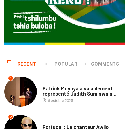
RECENT
POPULAR
COMMENTS
1
CULTURE
Patrick Muyaya a valablement
représenté Judith Suminwa à...
6 octobre 2025
2
CULTURE
Portugal : Le chanteur Awilo