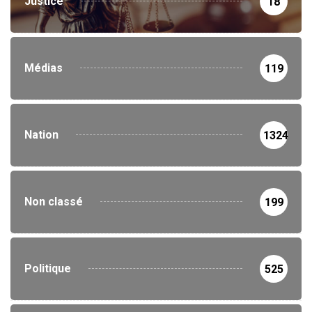
Justice
18
Médias
119
Nation
1324
Non classé
199
Politique
525