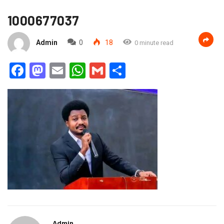
1000677037
Admin
0
18
0 minute read
Facebook
Mastodon
Email
WhatsApp
Gmail
Partager
Admin