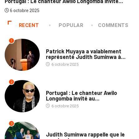
J
ortugal : Le chanteur Awilo Longomba invité...
6 octobre 2025
RECENT
POPULAR
COMMENTS
1
CULTURE
Patrick Muyaya a valablement
représenté Judith Suminwa à...
6 octobre 2025
2
CULTURE
Portugal : Le chanteur Awilo
Longomba invité au...
6 octobre 2025
3
SPORTS
Judith Suminwa rappelle que le