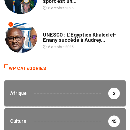
sport est un...
6 octobre 2025
4
NATION
UNESCO : L’Égyptien Khaled el-
Enany succède à Audrey...
6 octobre 2025
WP CATEGORIES
Afrique
3
Culture
45