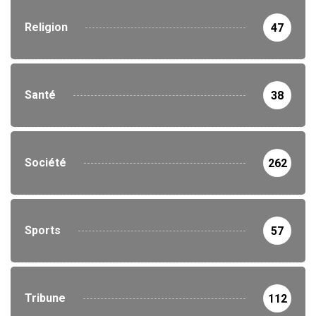
Religion
47
Santé
38
Société
262
Sports
57
Tribune
112