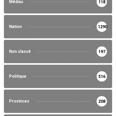
Médias
118
Nation
1290
Non classé
197
Politique
516
Provinces
208