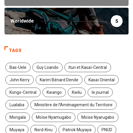
Worldwide
5
TAGS
Bas-Uele
Guy Loando
Ituri et Kasaï-Central
John Kerry
Karim Bénard Dende
Kasaï Oriental
Kongo-Central
Kwango
Kwilu
le journal
Lualaba
Ministère de l’Aménagement du Territoire
Mongala
Moïse Nyamugabo
Moïse Nyarugabo
Muyaya
Nord-Kivu
Patrick Muyaya
PNUD