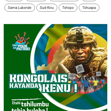
Sama Lukonde
Sud-Kivu
Tshopo
Tshuapa