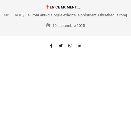
EN CE MOMENT...
RDC / Le Front anti-dialogue exhorte le président Tshisekedi à rompre
avec l’AFC/M23 et à mobiliser la nation
19 septembre 2025