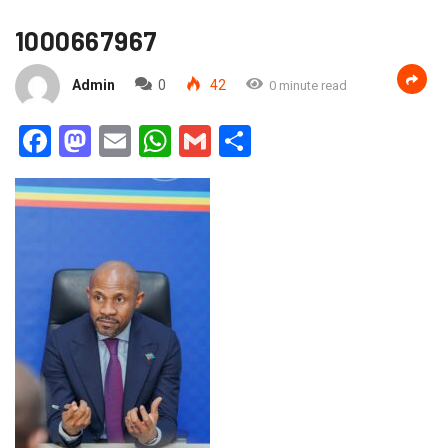
1000667967
Admin
0
42
0 minute read
Facebook
Mastodon
Email
WhatsApp
Gmail
Partager