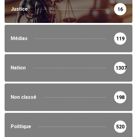
Justice
16
Médias
119
Nation
1307
Non classé
198
Politique
520