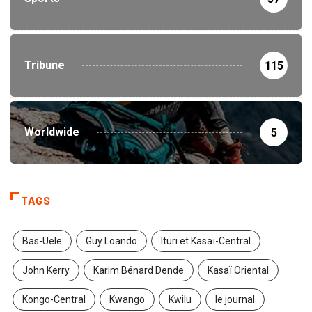
Tribune
115
Worldwide
5
TAGS
Bas-Uele
Guy Loando
Ituri et Kasaï-Central
John Kerry
Karim Bénard Dende
Kasaï Oriental
Kongo-Central
Kwango
Kwilu
le journal