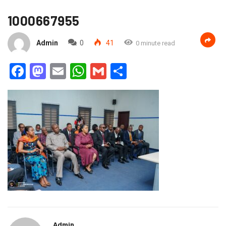
1000667955
Admin
0
41
0 minute read
Facebook
Mastodon
Email
WhatsApp
Gmail
Partager
Admin