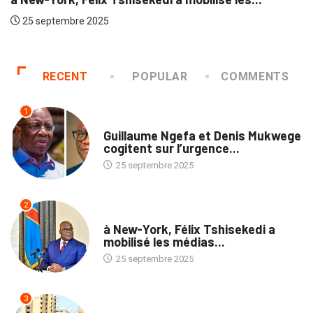
2025
Kinshasa : Dé
25 septembre 
RECENT
POPULAR
COMMENTS
1
NATION
Guillaume Ngefa et Denis Mukwege
cogitent sur l’urgence...
25 septembre 2025
2
NATION
à New-York, Félix Tshisekedi a
mobilisé les médias...
25 septembre 2025
3
SOCIÉTÉ