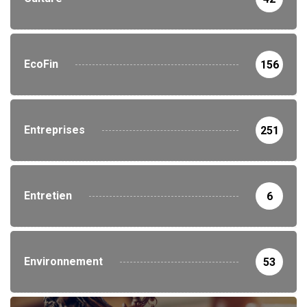
EcoFin
156
Entreprises
251
Entretien
6
Environnement
53