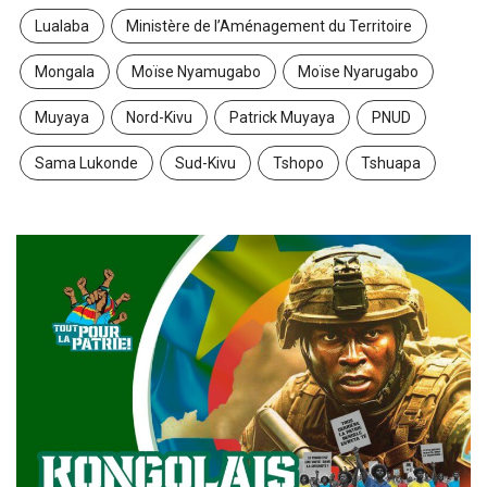
Lualaba
Ministère de l’Aménagement du Territoire
Mongala
Moïse Nyamugabo
Moïse Nyarugabo
Muyaya
Nord-Kivu
Patrick Muyaya
PNUD
Sama Lukonde
Sud-Kivu
Tshopo
Tshuapa