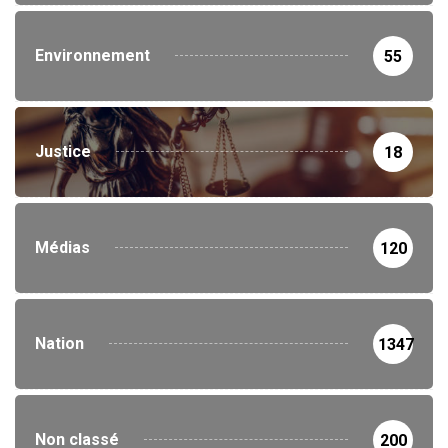
Environnement
55
Justice
18
Médias
120
Nation
1347
Non classé
200