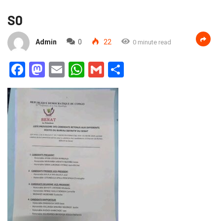
S0
Admin
0
22
0 minute read
Facebook
Mastodon
Email
WhatsApp
Gmail
Partager