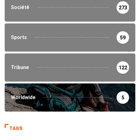
Société
273
Sports
59
Tribune
122
Worldwide
5
TAGS