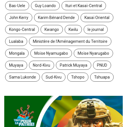
Bas-Uele
Guy Loando
Ituri et Kasaï-Central
John Kerry
Karim Bénard Dende
Kasaï Oriental
Kongo-Central
Kwango
Kwilu
le journal
Lualaba
Ministère de l’Aménagement du Territoire
Mongala
Moïse Nyamugabo
Moïse Nyarugabo
Muyaya
Nord-Kivu
Patrick Muyaya
PNUD
Sama Lukonde
Sud-Kivu
Tshopo
Tshuapa