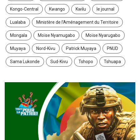
Kongo-Central
Kwango
Kwilu
le journal
Lualaba
Ministère de l’Aménagement du Territoire
Mongala
Moïse Nyamugabo
Moïse Nyarugabo
Muyaya
Nord-Kivu
Patrick Muyaya
PNUD
Sama Lukonde
Sud-Kivu
Tshopo
Tshuapa