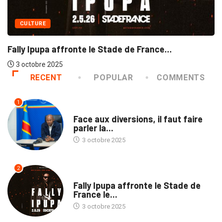
CULTURE
ly Ipupa affronte le Stade de France...
Dan
 octobre 2025
3
RECENT
POPULAR
COMMENTS
1
TRIBUNE
Face aux diversions, il faut faire
parler la...
3 octobre 2025
2
CULTURE
Fally Ipupa affronte le Stade de
France le...
3 octobre 2025