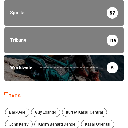
Sports
57
Tribune
119
Worldwide
5
TAGS
Bas-Uele
Guy Loando
Ituri et Kasaï-Central
John Kerry
Karim Bénard Dende
Kasaï Oriental