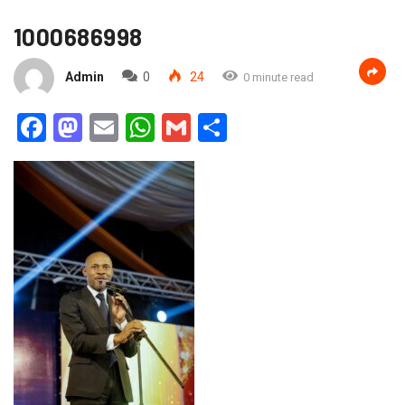
1000686998
Admin
0
24
0 minute read
Facebook
Mastodon
Email
WhatsApp
Gmail
Partager