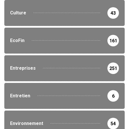
Culture
43
EcoFin
161
Entreprises
251
Entretien
6
Environnement
54