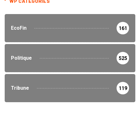
WP CATEGORIES
EcoFin
161
Politique
525
Tribune
119