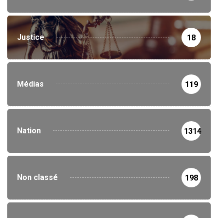
Justice
18
Médias
119
Nation
1314
Non classé
198