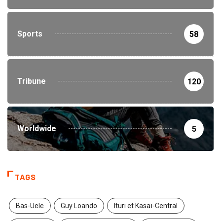
Sports
58
Tribune
120
Worldwide
5
TAGS
Bas-Uele
Guy Loando
Ituri et Kasaï-Central