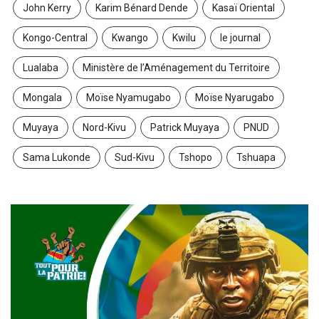
John Kerry
Karim Bénard Dende
Kasaï Oriental
Kongo-Central
Kwango
Kwilu
le journal
Lualaba
Ministère de l’Aménagement du Territoire
Mongala
Moïse Nyamugabo
Moïse Nyarugabo
Muyaya
Nord-Kivu
Patrick Muyaya
PNUD
Sama Lukonde
Sud-Kivu
Tshopo
Tshuapa