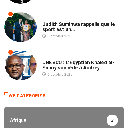
3
SPORTS
Judith Suminwa rappelle que le
sport est un...
6 octobre 2025
4
NATION
UNESCO : L’Égyptien Khaled el-
Enany succède à Audrey...
6 octobre 2025
WP CATEGORIES
Afrique
3