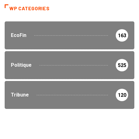
WP CATEGORIES
EcoFin
163
Politique
525
Tribune
120