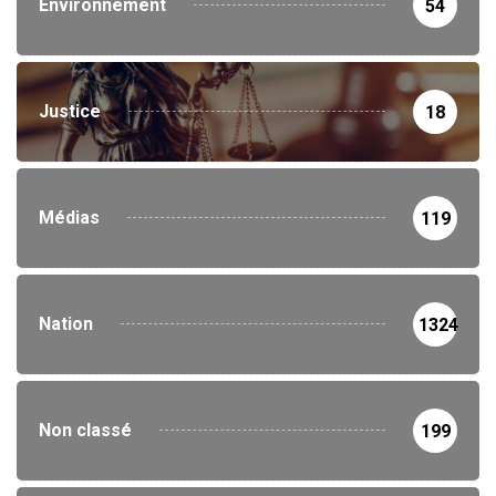
Environnement
54
Justice
18
Médias
119
Nation
1324
Non classé
199