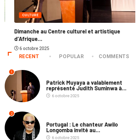
CULTURE
Dimanche au Centre culturel et artistique
d’Afrique...
6 octobre 2025
RECENT
POPULAR
COMMENTS
1
CULTURE
Patrick Muyaya a valablement
représenté Judith Suminwa à...
6 octobre 2025
2
CULTURE
Portugal : Le chanteur Awilo
Longomba invité au...
6 octobre 2025