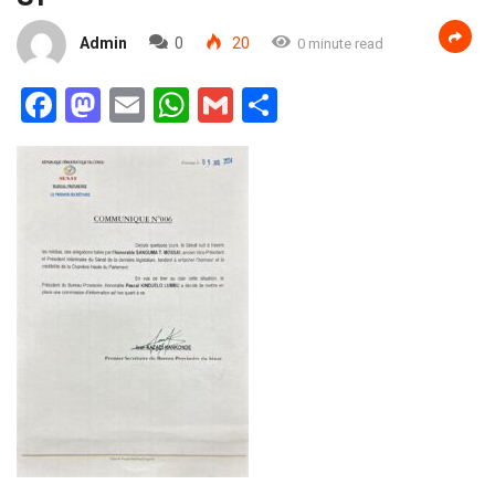
Admin
0
20
0 minute read
Facebook
Mastodon
Email
WhatsApp
Gmail
Partager