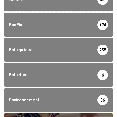
EcoFin
174
Entreprises
255
Entretien
6
Environnement
56