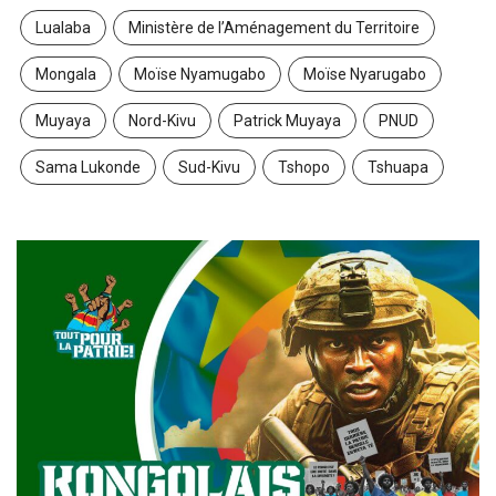
Lualaba
Ministère de l’Aménagement du Territoire
Mongala
Moïse Nyamugabo
Moïse Nyarugabo
Muyaya
Nord-Kivu
Patrick Muyaya
PNUD
Sama Lukonde
Sud-Kivu
Tshopo
Tshuapa