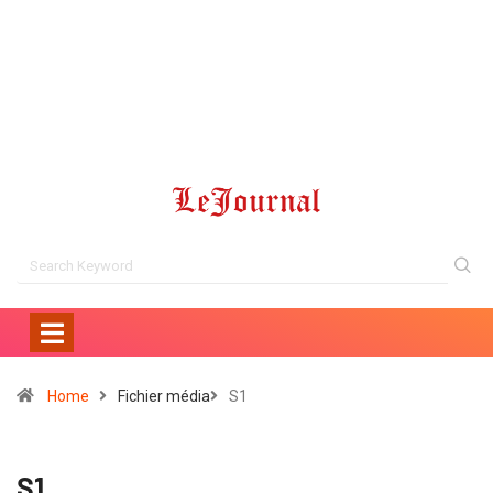
Home
Fichier média
S1
S1