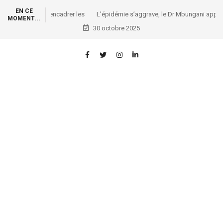
EN CE
L’épidémie s’aggrave, le Dr Mbungani appelle à une
MOMENT...
mobilisation nationale et africaine
30 octobre 2025