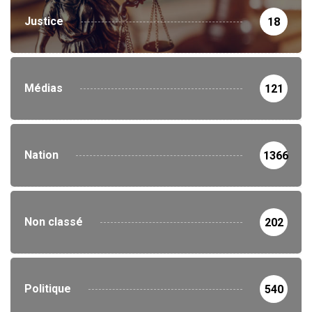
Justice
18
Médias
121
Nation
1366
Non classé
202
Politique
540