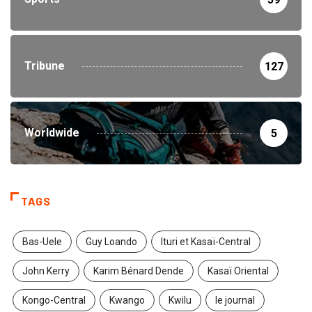
Tribune
127
Worldwide
5
TAGS
Bas-Uele
Guy Loando
Ituri et Kasaï-Central
John Kerry
Karim Bénard Dende
Kasaï Oriental
Kongo-Central
Kwango
Kwilu
le journal