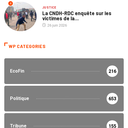
4
JUSTICE
La CNDH-RDC enquête sur les
victimes de la...
26 juin 2026
WP CATEGORIES
EcoFin
216
Politique
653
Tribune
155