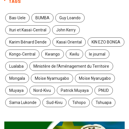
TAGS
Bas-Uele
BUMBA
Guy Loando
Ituri et Kasaï-Central
John Kerry
Karim Bénard Dende
Kasaï Oriental
KIN EZO BONGA
Kongo-Central
Kwango
Kwilu
le journal
Lualaba
Ministère de l’Aménagement du Territoire
Mongala
Moïse Nyamugabo
Moïse Nyarugabo
Muyaya
Nord-Kivu
Patrick Muyaya
PNUD
Sama Lukonde
Sud-Kivu
Tshopo
Tshuapa