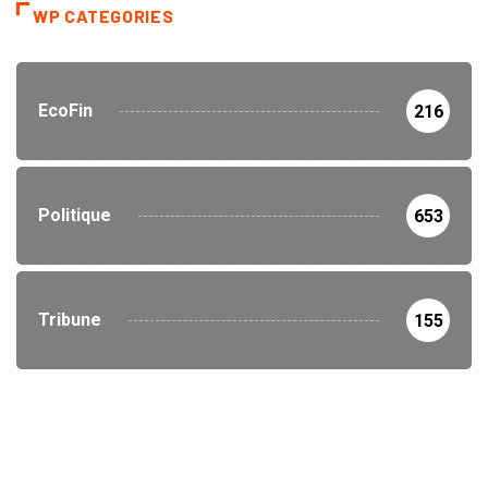
WP CATEGORIES
EcoFin
216
Politique
653
Tribune
155