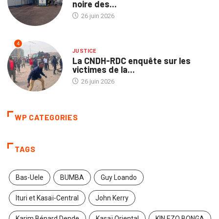
noire des...
26 juin 2026
4
JUSTICE
La CNDH-RDC enquête sur les
victimes de la...
26 juin 2026
WP CATEGORIES
TAGS
Bas-Uele
BUMBA
Guy Loando
Ituri et Kasaï-Central
John Kerry
Karim Bénard Dende
Kasaï Oriental
KIN EZO BONGA