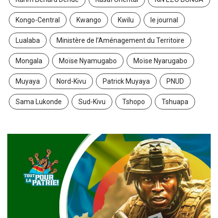
Kongo-Central
Kwango
Kwilu
le journal
Lualaba
Ministère de l’Aménagement du Territoire
Mongala
Moïse Nyamugabo
Moïse Nyarugabo
Muyaya
Nord-Kivu
Patrick Muyaya
PNUD
Sama Lukonde
Sud-Kivu
Tshopo
Tshuapa