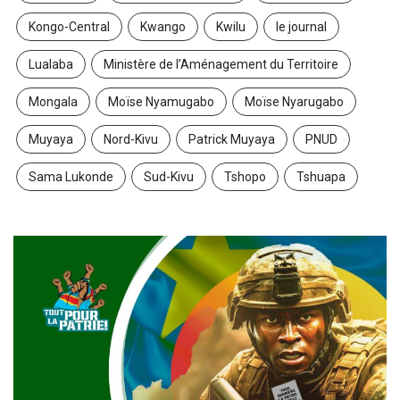
Kongo-Central
Kwango
Kwilu
le journal
Lualaba
Ministère de l’Aménagement du Territoire
Mongala
Moïse Nyamugabo
Moïse Nyarugabo
Muyaya
Nord-Kivu
Patrick Muyaya
PNUD
Sama Lukonde
Sud-Kivu
Tshopo
Tshuapa