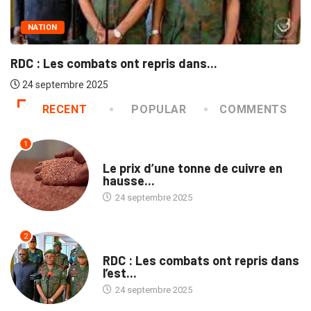
NATION
L
DC : Les combats ont repris dans...
24 septembre 2025
RECENT
POPULAR
COMMENTS
1
ECOFIN
Le prix d’une tonne de cuivre en
hausse...
24 septembre 2025
2
NATION
RDC : Les combats ont repris dans
l’est...
24 septembre 2025