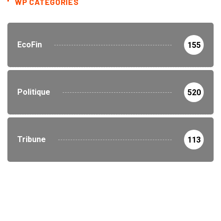
WP CATEGORIES
EcoFin
155
Politique
520
Tribune
113