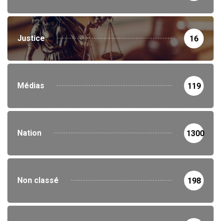
Justice
16
Médias
119
Nation
1300
Non classé
198