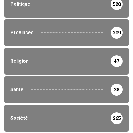
Politique
520
Provinces
209
Religion
47
Santé
38
Société
265