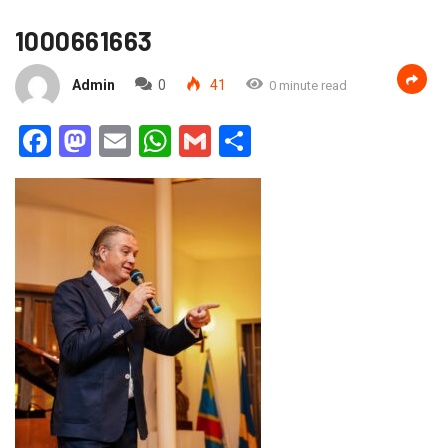
1000661663
Admin
0
41
0 minute read
Facebook
Mastodon
Email
WhatsApp
Gmail
Partager