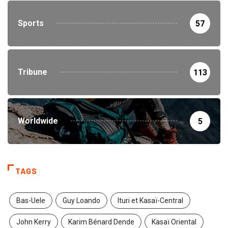
Sports
57
Tribune
113
Worldwide
5
TAGS
Bas-Uele
Guy Loando
Ituri et Kasaï-Central
John Kerry
Karim Bénard Dende
Kasaï Oriental