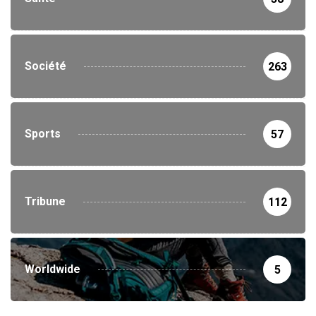
Société
263
Sports
57
Tribune
112
Worldwide
5