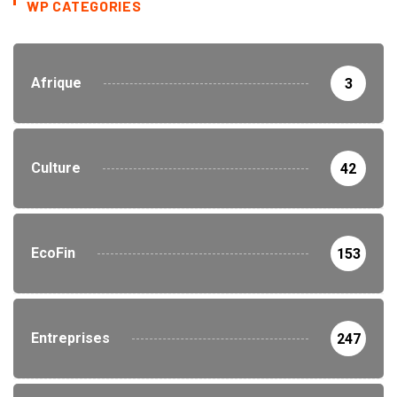
WP CATEGORIES
Afrique
3
Culture
42
EcoFin
153
Entreprises
247