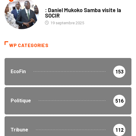
ENTREPRISES
: Daniel Mukoko Samba visite la
SOCIR
19 septembre 2025
WP CATEGORIES
EcoFin
153
Politique
516
Tribune
112