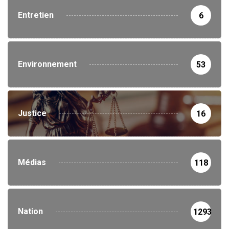
Entretien
6
Environnement
53
Justice
16
Médias
118
Nation
1293