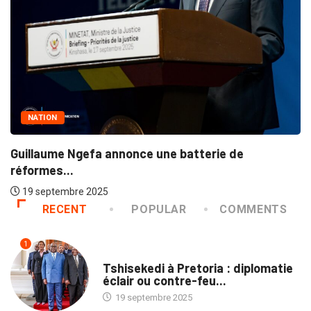
En 
1
NATION
illaume Ngefa annonce une batterie de
ormes...
9 septembre 2025
RECENT
POPULAR
COMMENTS
1
NATION
Tshisekedi à Pretoria : diplomatie
éclair ou contre-feu...
19 septembre 2025