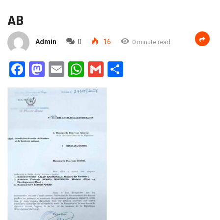
AB
Admin
0
16
0 minute read
Facebook
Mastodon
Email
WhatsApp
Gmail
Partager