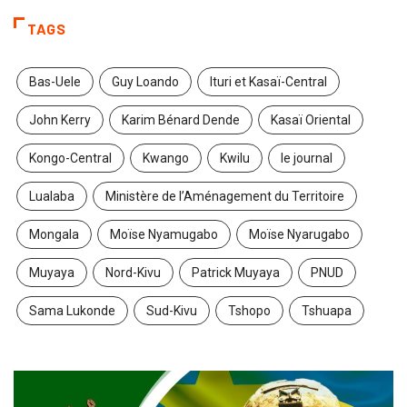
TAGS
Bas-Uele
Guy Loando
Ituri et Kasaï-Central
John Kerry
Karim Bénard Dende
Kasaï Oriental
Kongo-Central
Kwango
Kwilu
le journal
Lualaba
Ministère de l’Aménagement du Territoire
Mongala
Moïse Nyamugabo
Moïse Nyarugabo
Muyaya
Nord-Kivu
Patrick Muyaya
PNUD
Sama Lukonde
Sud-Kivu
Tshopo
Tshuapa