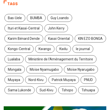
TAGS
Bas-Uele
BUMBA
Guy Loando
Ituri et Kasaï-Central
John Kerry
Karim Bénard Dende
Kasaï Oriental
KIN EZO BONGA
Kongo-Central
Kwango
Kwilu
le journal
Lualaba
Ministère de l’Aménagement du Territoire
Mongala
Moïse Nyamugabo
Moïse Nyarugabo
Muyaya
Nord-Kivu
Patrick Muyaya
PNUD
Sama Lukonde
Sud-Kivu
Tshopo
Tshuapa