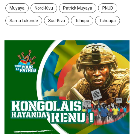
Muyaya
Nord-Kivu
Patrick Muyaya
PNUD
Sama Lukonde
Sud-Kivu
Tshopo
Tshuapa