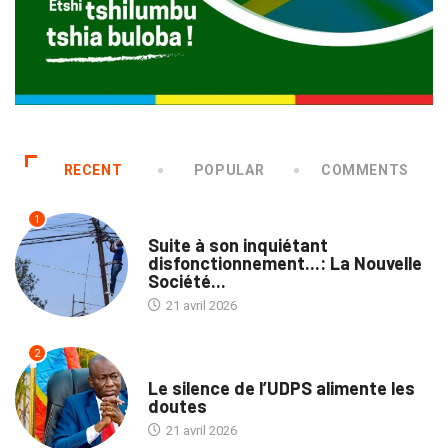
RECENT
POPULAR
COMMENTS
1
ENTREPRISES
Suite à son inquiétant
disfonctionnement...: La Nouvelle
Société...
21 avril 2026
2
POLITIQUE
Le silence de l’UDPS alimente les
doutes
21 avril 2026