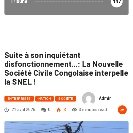
Tribune
147
Suite à son inquiétant
disfonctionnement...: La Nouvelle
Société Civile Congolaise interpelle
la SNEL !
Admin
ENTREPRISES
NATION
SOCIÉTÉ
21 avril 2026
0
3
3 minutes read