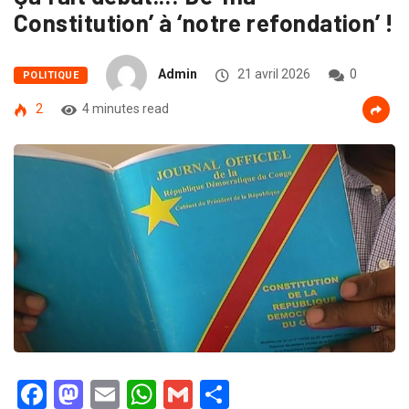
Constitution’ à ‘notre refondation’ !
Admin
21 avril 2026
0
POLITIQUE
2
4 minutes read
Facebook
Mastodon
Email
WhatsApp
Gmail
Partager