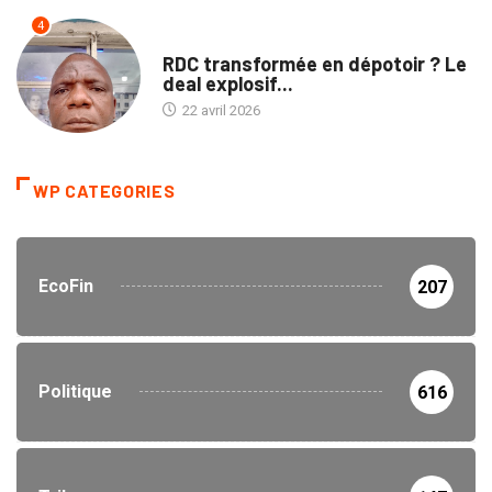
4
TRIBUNE
RDC transformée en dépotoir ? Le
deal explosif...
22 avril 2026
WP CATEGORIES
EcoFin
207
Politique
616