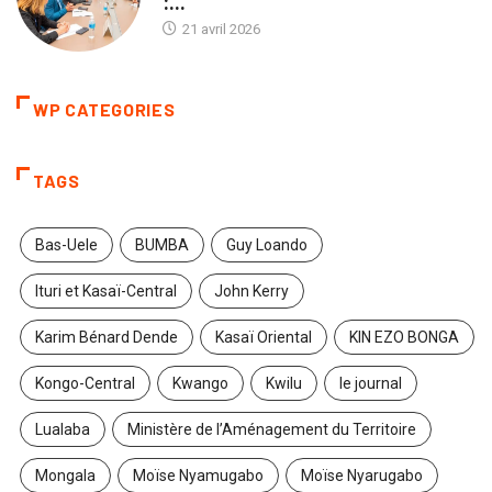
:...
21 avril 2026
WP CATEGORIES
TAGS
Bas-Uele
BUMBA
Guy Loando
Ituri et Kasaï-Central
John Kerry
Karim Bénard Dende
Kasaï Oriental
KIN EZO BONGA
Kongo-Central
Kwango
Kwilu
le journal
Lualaba
Ministère de l’Aménagement du Territoire
Mongala
Moïse Nyamugabo
Moïse Nyarugabo