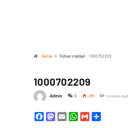
Home
Fichier média
1000702209
1000702209
Admin
0
49
0 minute rea
Facebook
Mastodon
Email
WhatsApp
Gmail
Partag