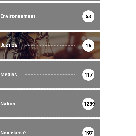
16 septembre 2025
Environnement
53
Justice
16
Médias
117
Nation
1289
Non classé
197