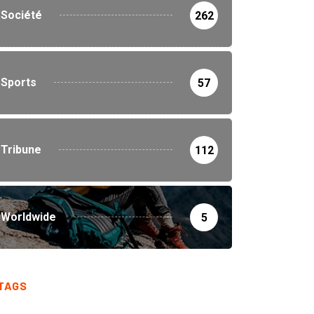
Société
262
Sports
57
Tribune
112
Worldwide
5
TAGS