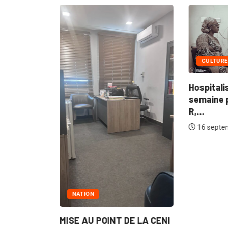
CULTURE
Hospitali
semaine 
R,...
 à l'Est:
16 septe
5
NATION
MISE AU POINT DE LA CENI