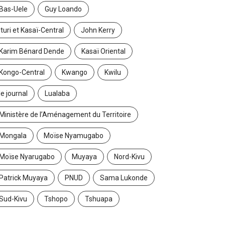
Bas-Uele
Guy Loando
Ituri et Kasaï-Central
John Kerry
Karim Bénard Dende
Kasaï Oriental
Kongo-Central
Kwango
Kwilu
le journal
Lualaba
Ministère de l’Aménagement du Territoire
Mongala
Moïse Nyamugabo
Moïse Nyarugabo
Muyaya
Nord-Kivu
Patrick Muyaya
PNUD
Sama Lukonde
Sud-Kivu
Tshopo
Tshuapa