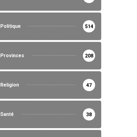
Politique
514
Provinces
208
Religion
47
Santé
38