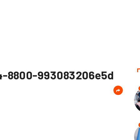
4-8800-993083206e5d
d
er