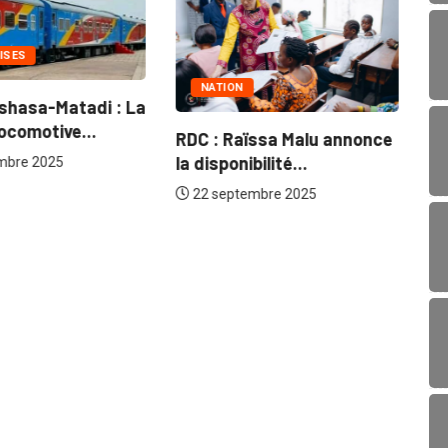
ISES
NATION
shasa-Matadi : La
Na
locomotive...
RDC : Raïssa Malu annonce
fl
la disponibilité...
mbre 2025
22 septembre 2025