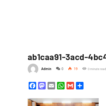
ab1caa91-3acd-4bc
Admin
0
19
0 minute rea
Facebook
Mastodon
Email
WhatsApp
Gmail
Partag