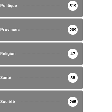
Politique
519
Provinces
209
Religion
47
Santé
38
Société
265