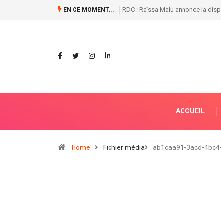
ibilité des premiers diplômes électroniques
Naufrages en série sur le fleuve 
EN CE MOMENT...
ACCUEIL
Home
Fichier média
ab1caa91-3acd-4bc4