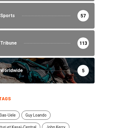
Sports
57
Tribune
113
Worldwide
5
TAGS
Bas-Uele
Guy Loando
Ituri et Kasaï-Central
John Kerry