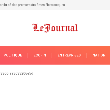
Congo: Tshisekedi tape du poing sur la table !
POLITIQUE
ECOFIN
ENTREPRISES
NATION
-8800-993083206e5d