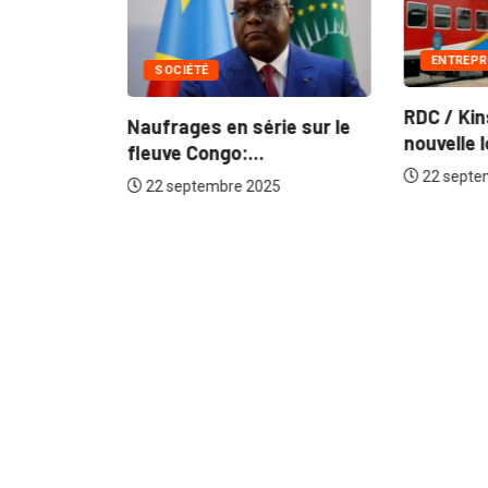
ENTREPR
SOCIÉTÉ
RDC / Kin
Naufrages en série sur le
nouvelle 
lu annonce
fleuve Congo:...
22 septe
22 septembre 2025
5