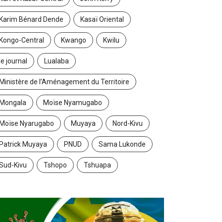
Karim Bénard Dende
Kasaï Oriental
Kongo-Central
Kwango
Kwilu
le journal
Lualaba
Ministère de l’Aménagement du Territoire
Mongala
Moïse Nyamugabo
Moïse Nyarugabo
Muyaya
Nord-Kivu
Patrick Muyaya
PNUD
Sama Lukonde
Sud-Kivu
Tshopo
Tshuapa