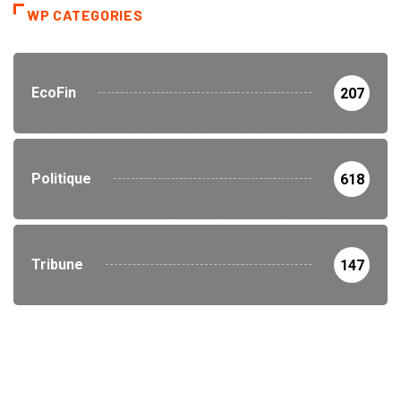
WP CATEGORIES
EcoFin
207
Politique
618
Tribune
147