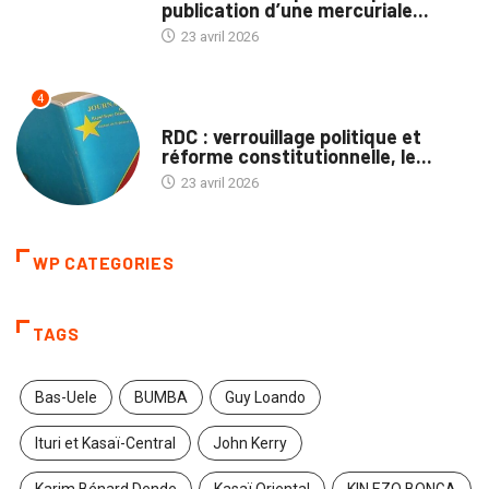
publication d’une mercuriale...
23 avril 2026
4
POLITIQUE
RDC : verrouillage politique et
réforme constitutionnelle, le...
23 avril 2026
WP CATEGORIES
TAGS
Bas-Uele
BUMBA
Guy Loando
Ituri et Kasaï-Central
John Kerry