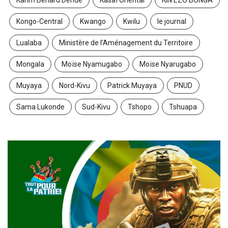
Karim Bénard Dende
Kasaï Oriental
KIN EZO BONGA
Kongo-Central
Kwango
Kwilu
le journal
Lualaba
Ministère de l’Aménagement du Territoire
Mongala
Moïse Nyamugabo
Moïse Nyarugabo
Muyaya
Nord-Kivu
Patrick Muyaya
PNUD
Sama Lukonde
Sud-Kivu
Tshopo
Tshuapa