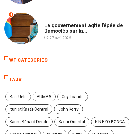
4
NATION
Le gouvernement agite l’épée de
Damoclès sur la...
27 avril 2026
WP CATEGORIES
TAGS
Bas-Uele
BUMBA
Guy Loando
Ituri et Kasaï-Central
John Kerry
Karim Bénard Dende
Kasaï Oriental
KIN EZO BONGA