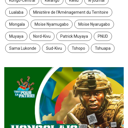
Kongo-Central
Kwango
Kwilu
le journal
Lualaba
Ministère de l’Aménagement du Territoire
Mongala
Moïse Nyamugabo
Moïse Nyarugabo
Muyaya
Nord-Kivu
Patrick Muyaya
PNUD
Sama Lukonde
Sud-Kivu
Tshopo
Tshuapa