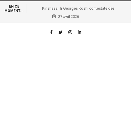
EN CE
Kinshasa : Ir Georges Koshi contestate des
MOMENT...
interpellations irrégulières des véhicules portant
27 avril 2026
l’immatriculation de l’État