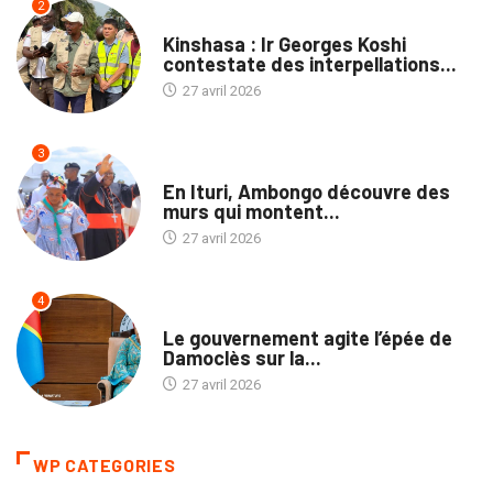
2
NATION
Kinshasa : Ir Georges Koshi
contestate des interpellations...
27 avril 2026
3
NATION
En Ituri, Ambongo découvre des
murs qui montent...
27 avril 2026
4
NATION
Le gouvernement agite l’épée de
Damoclès sur la...
27 avril 2026
WP CATEGORIES