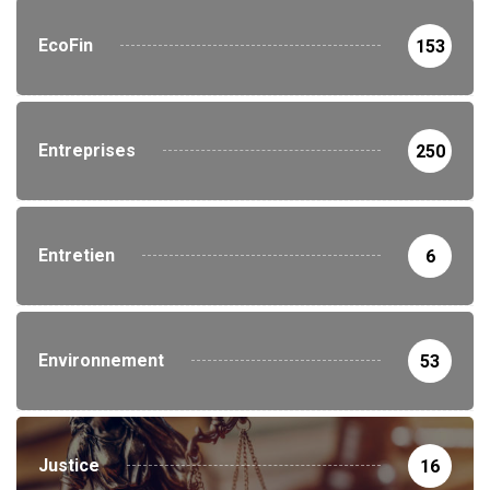
EcoFin
153
Entreprises
250
Entretien
6
Environnement
53
Justice
16