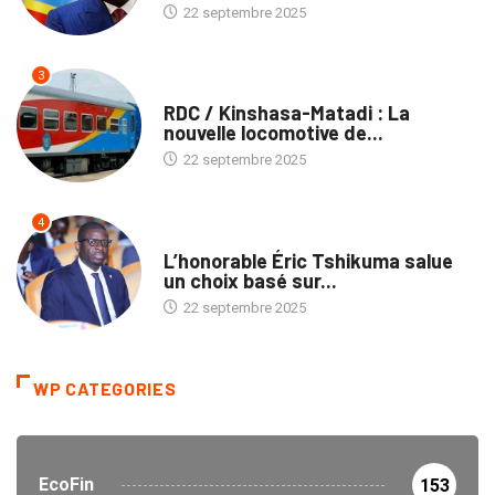
22 septembre 2025
3
ENTREPRISES
RDC / Kinshasa-Matadi : La
nouvelle locomotive de...
22 septembre 2025
4
ENTREPRISES
L’honorable Éric Tshikuma salue
un choix basé sur...
22 septembre 2025
WP CATEGORIES
EcoFin
153