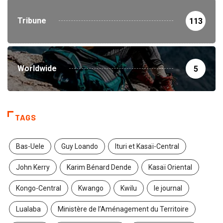
Tribune
113
Worldwide
5
TAGS
Bas-Uele
Guy Loando
Ituri et Kasaï-Central
John Kerry
Karim Bénard Dende
Kasaï Oriental
Kongo-Central
Kwango
Kwilu
le journal
Lualaba
Ministère de l’Aménagement du Territoire