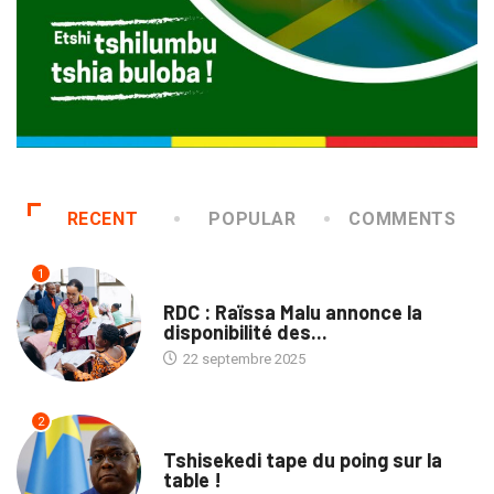
RECENT
POPULAR
COMMENTS
1
NATION
RDC : Raïssa Malu annonce la
disponibilité des...
22 septembre 2025
2
SOCIÉTÉ
Tshisekedi tape du poing sur la
table !