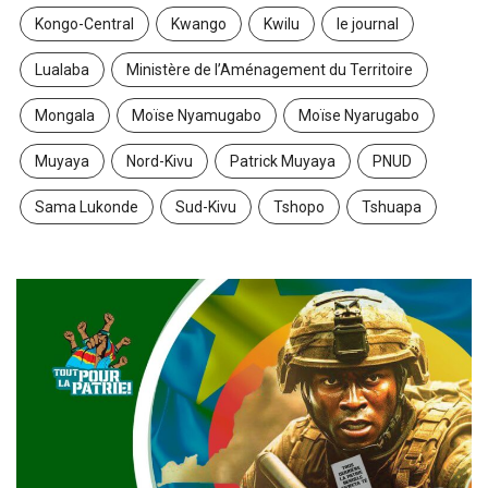
Kongo-Central
Kwango
Kwilu
le journal
Lualaba
Ministère de l’Aménagement du Territoire
Mongala
Moïse Nyamugabo
Moïse Nyarugabo
Muyaya
Nord-Kivu
Patrick Muyaya
PNUD
Sama Lukonde
Sud-Kivu
Tshopo
Tshuapa