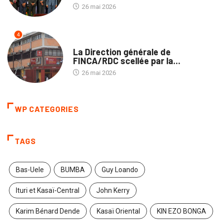
26 mai 2026
4
ECOFIN
La Direction générale de
FINCA/RDC scellée par la...
26 mai 2026
WP CATEGORIES
TAGS
Bas-Uele
BUMBA
Guy Loando
Ituri et Kasaï-Central
John Kerry
Karim Bénard Dende
Kasaï Oriental
KIN EZO BONGA