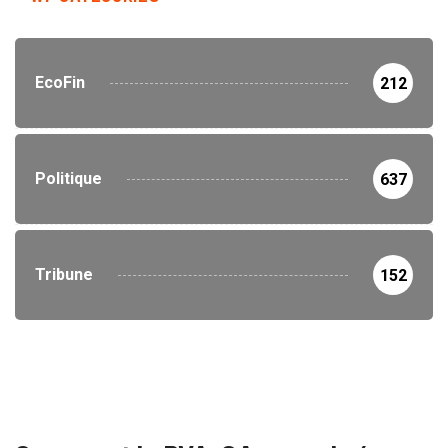
EcoFin
212
Politique
637
Tribune
152