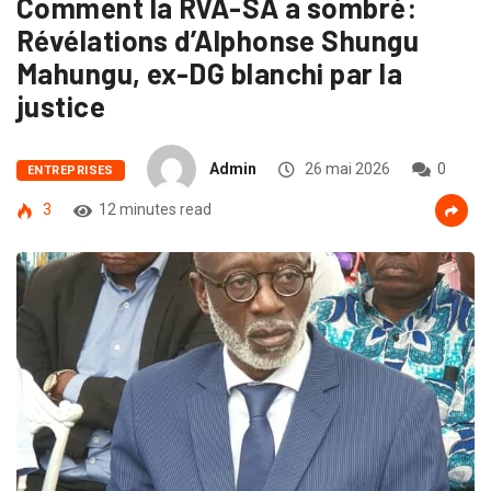
Comment la RVA-SA a sombré:
Révélations d’Alphonse Shungu
Mahungu, ex-DG blanchi par la
justice
Admin
26 mai 2026
0
ENTREPRISES
3
12 minutes read