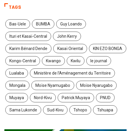
TAGS
Bas-Uele
BUMBA
Guy Loando
Ituri et Kasaï-Central
John Kerry
Karim Bénard Dende
Kasaï Oriental
KIN EZO BONGA
Kongo-Central
Kwango
Kwilu
le journal
Lualaba
Ministère de l’Aménagement du Territoire
Mongala
Moïse Nyamugabo
Moïse Nyarugabo
Muyaya
Nord-Kivu
Patrick Muyaya
PNUD
Sama Lukonde
Sud-Kivu
Tshopo
Tshuapa