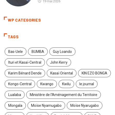
19 mai 2026
WP CATEGORIES
TAGS
Bas-Uele
BUMBA
Guy Loando
Ituri et Kasaï-Central
John Kerry
Karim Bénard Dende
Kasaï Oriental
KIN EZO BONGA
Kongo-Central
Kwango
Kwilu
le journal
Lualaba
Ministère de l’Aménagement du Territoire
Mongala
Moïse Nyamugabo
Moïse Nyarugabo