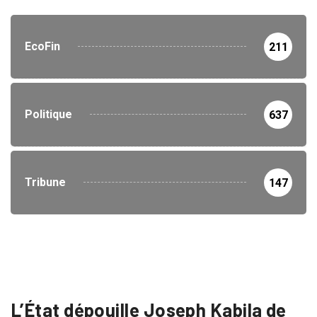
EcoFin
211
Politique
637
Tribune
147
L’État dépouille Joseph Kabila de