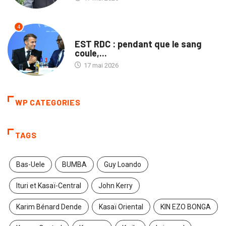
4
POLITIQUE
EST RDC : pendant que le sang
coule,...
17 mai 2026
WP CATEGORIES
TAGS
Bas-Uele
BUMBA
Guy Loando
Ituri et Kasaï-Central
John Kerry
Karim Bénard Dende
Kasaï Oriental
KIN EZO BONGA