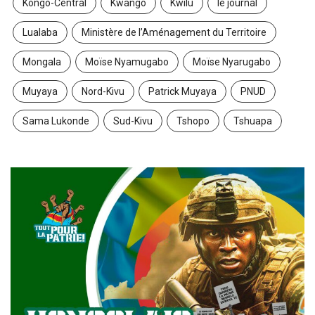
Kongo-Central
Kwango
Kwilu
le journal
Lualaba
Ministère de l’Aménagement du Territoire
Mongala
Moïse Nyamugabo
Moïse Nyarugabo
Muyaya
Nord-Kivu
Patrick Muyaya
PNUD
Sama Lukonde
Sud-Kivu
Tshopo
Tshuapa