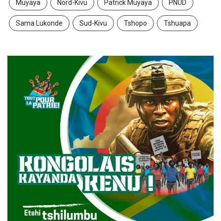
Muyaya
Nord-Kivu
Patrick Muyaya
PNUD
Sama Lukonde
Sud-Kivu
Tshopo
Tshuapa