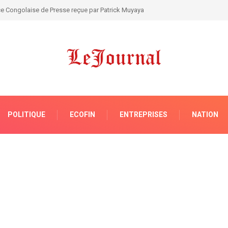
te le président Tshisekedi à rompre avec l’AFC/M23 et à mobiliser la nation
POLITIQUE
ECOFIN
ENTREPRISES
NATION