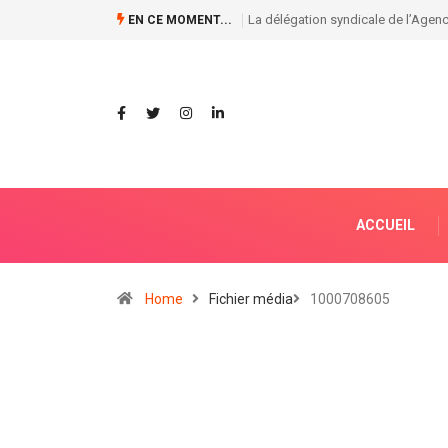
RDC / Le Front anti-dialogue exhor
EN CE MOMENT...
ACCUEIL
Home
Fichier média
1000708605