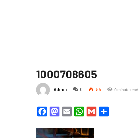
1000708605
Admin
0
56
0 minute rea
Facebook
Mastodon
Email
WhatsApp
Gmail
Partag