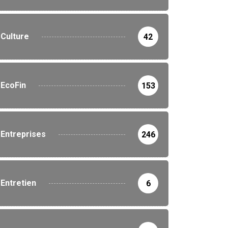
Culture
42
EcoFin
153
Entreprises
246
POLITIQUE
NATION
POLITIQUE
Entretien
6
La session budgétaire de
C / Le Front anti-
septembre 2025 Entre...
alogue exhorte le...
17 septembre 2025
17 septembre 2025