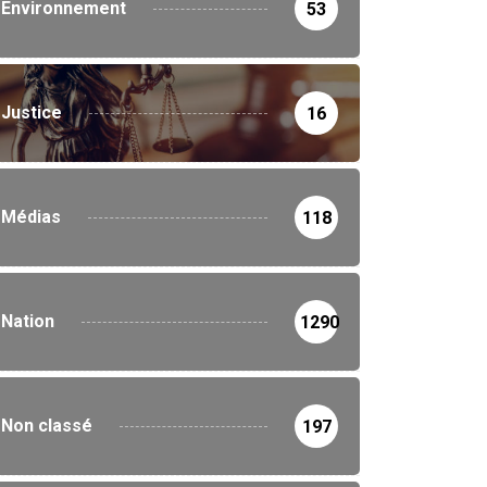
Environnement
53
Justice
16
Médias
118
Nation
1290
Non classé
197