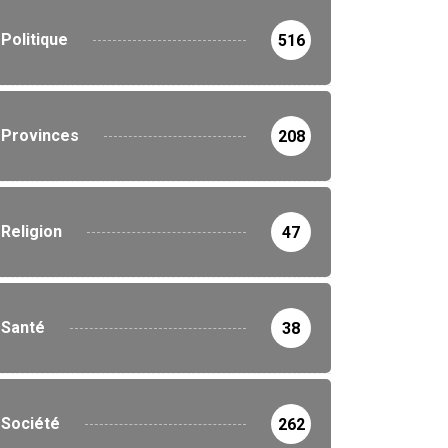
Politique
516
Provinces
208
Religion
47
Santé
38
Société
262