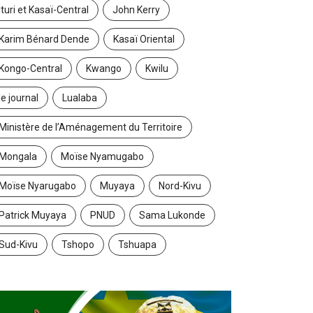
Ituri et Kasaï-Central
John Kerry
Karim Bénard Dende
Kasaï Oriental
Kongo-Central
Kwango
Kwilu
le journal
Lualaba
Ministère de l’Aménagement du Territoire
Mongala
Moïse Nyamugabo
Moïse Nyarugabo
Muyaya
Nord-Kivu
Patrick Muyaya
PNUD
Sama Lukonde
Sud-Kivu
Tshopo
Tshuapa