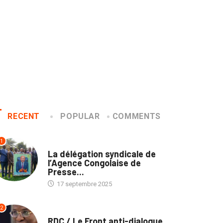
RECENT
POPULAR
COMMENTS
1
MÉDIAS
La délégation syndicale de
l’Agence Congolaise de
Presse...
17 septembre 2025
2
NATION
RDC / Le Front anti-dialogue