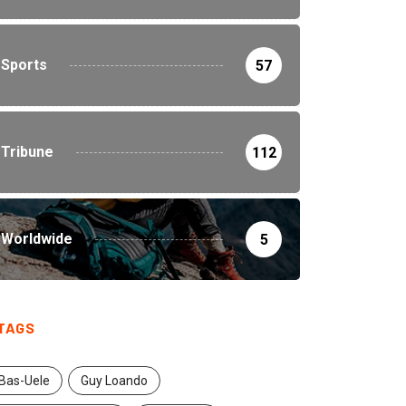
Sports
57
Tribune
112
Worldwide
5
TAGS
Bas-Uele
Guy Loando