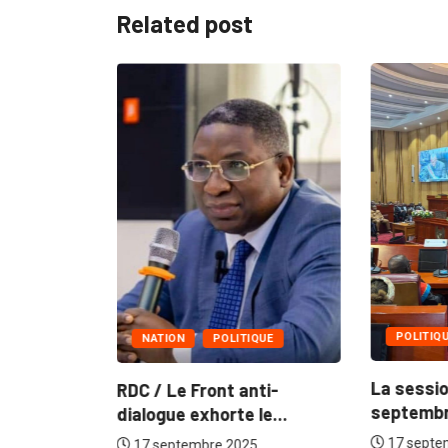
Related post
ndicale de
ise de...
5
POLITIQ
NATION
POLITIQUE
La sessio
RDC / Le Front anti-
septembr
dialogue exhorte le...
17 septe
17 septembre 2025