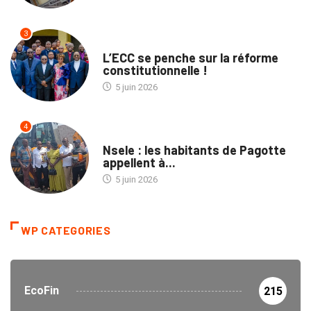
3
POLITIQUE
L’ECC se penche sur la réforme
constitutionnelle !
5 juin 2026
4
SOCIÉTÉ
Nsele : les habitants de Pagotte
appellent à...
5 juin 2026
WP CATEGORIES
EcoFin
215