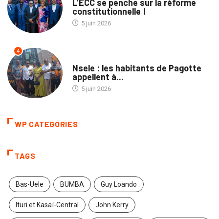
L’ECC se penche sur la réforme
constitutionnelle !
5 juin 2026
4
SOCIÉTÉ
Nsele : les habitants de Pagotte
appellent à...
5 juin 2026
WP CATEGORIES
TAGS
Bas-Uele
BUMBA
Guy Loando
Ituri et Kasaï-Central
John Kerry