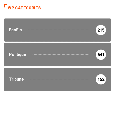
WP CATEGORIES
EcoFin
215
Politique
641
Tribune
152