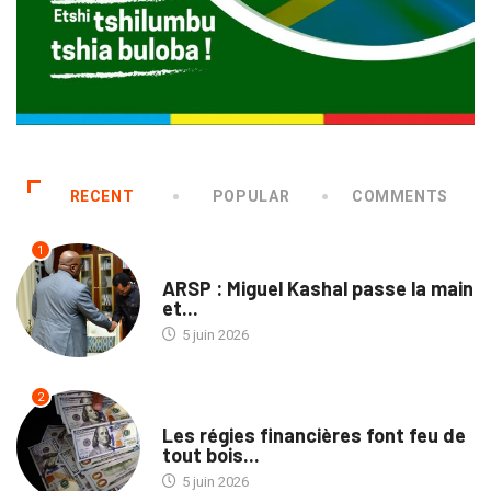
RECENT
POPULAR
COMMENTS
1
ENTREPRISES
ARSP : Miguel Kashal passe la main
et...
5 juin 2026
2
ECOFIN
Les régies financières font feu de
tout bois...
5 juin 2026