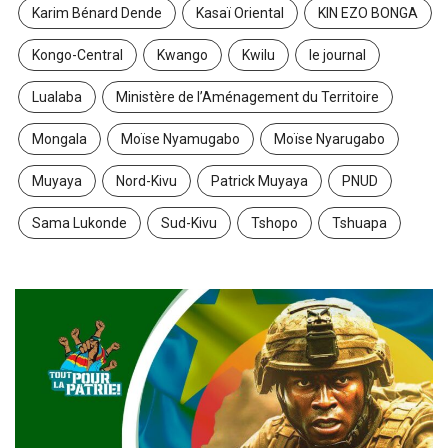
Karim Bénard Dende
Kasaï Oriental
KIN EZO BONGA
Kongo-Central
Kwango
Kwilu
le journal
Lualaba
Ministère de l’Aménagement du Territoire
Mongala
Moïse Nyamugabo
Moïse Nyarugabo
Muyaya
Nord-Kivu
Patrick Muyaya
PNUD
Sama Lukonde
Sud-Kivu
Tshopo
Tshuapa