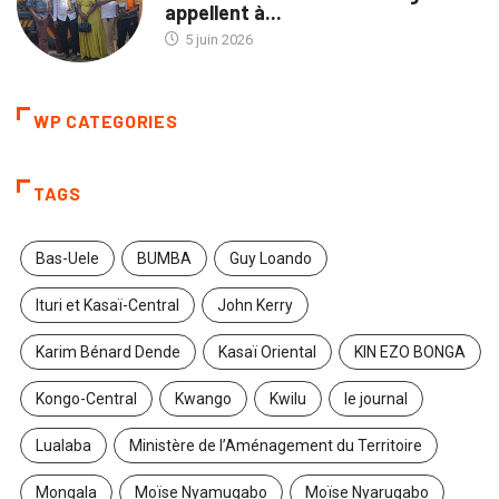
appellent à...
5 juin 2026
WP CATEGORIES
TAGS
Bas-Uele
BUMBA
Guy Loando
Ituri et Kasaï-Central
John Kerry
Karim Bénard Dende
Kasaï Oriental
KIN EZO BONGA
Kongo-Central
Kwango
Kwilu
le journal
Lualaba
Ministère de l’Aménagement du Territoire
Mongala
Moïse Nyamugabo
Moïse Nyarugabo