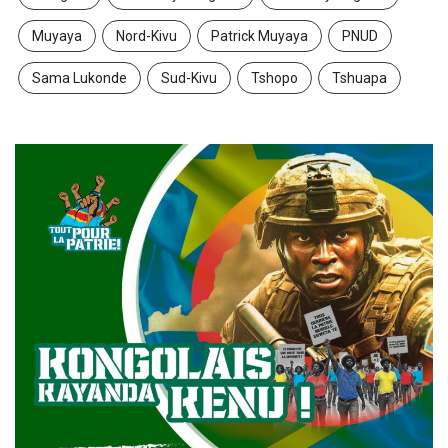
Muyaya
Nord-Kivu
Patrick Muyaya
PNUD
Sama Lukonde
Sud-Kivu
Tshopo
Tshuapa