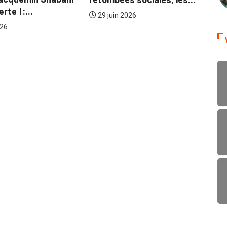
Le VPM Jacquemin Shabani
sonne l’alerte !:...
29 juin 2026
 CLASSÉ
ge de l’élection du
aire général...
let 2026