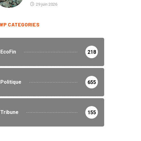
promesse ou péril...
retombées sociales, les...
29 juin 2026
29 juin 2026
WP CATEGORIES
EcoFin
218
Politique
655
Tribune
155