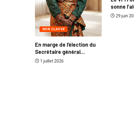
uemin Shabani
retombées sociales, les...
!:...
29 juin 2026
NON
En mar
Secrét
1 juil