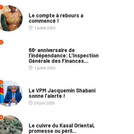
1
NON CLASSÉ
Le compte à rebours a
commencé !
1 juillet 2026
2
NATION
66ᵉ anniversaire de
l’indépendance: L’Inspection
Générale des Finances...
1 juillet 2026
3
NON CLASSÉ
Le VPM Jacquemin Shabani
sonne l’alerte !
29 juin 2026
ECOFIN
PROVINCES
4
ECOFIN
Le cuivre du Kasaï Oriental,
En rapport avec les