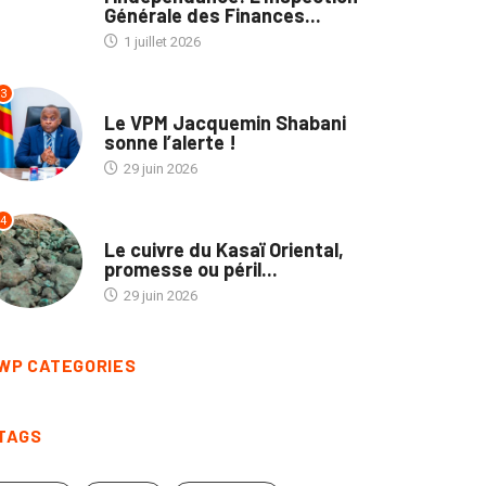
66ᵉ anniversaire de
l’indépendance: L’Inspection
Générale des Finances...
1 juillet 2026
3
NON CLASSÉ
Le VPM Jacquemin Shabani
sonne l’alerte !
29 juin 2026
4
ECOFIN
Le cuivre du Kasaï Oriental,
promesse ou péril...
29 juin 2026
WP CATEGORIES
TAGS