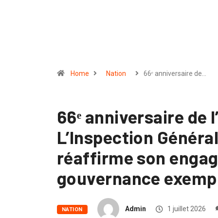
Home
Nation
66ᵉ anniversaire de…
66ᵉ anniversaire de 
L’Inspection Généra
réaffirme son enga
gouvernance exempl