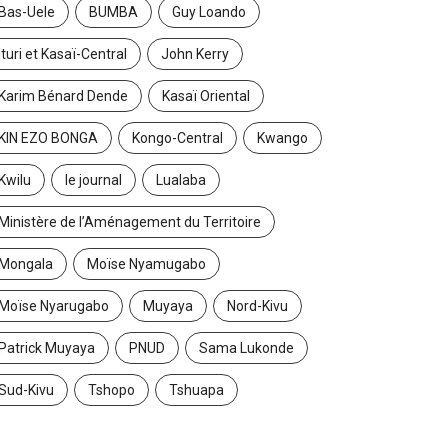
Bas-Uele
BUMBA
Guy Loando
Ituri et Kasaï-Central
John Kerry
Karim Bénard Dende
Kasaï Oriental
KIN EZO BONGA
Kongo-Central
Kwango
Kwilu
le journal
Lualaba
Ministère de l’Aménagement du Territoire
Mongala
Moïse Nyamugabo
Moïse Nyarugabo
Muyaya
Nord-Kivu
Patrick Muyaya
PNUD
Sama Lukonde
Sud-Kivu
Tshopo
Tshuapa