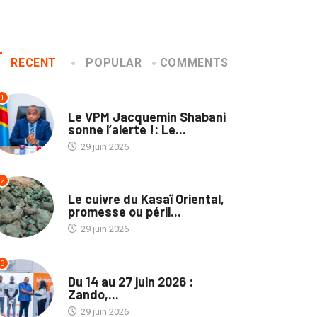
RECENT
POPULAR
COMMENTS
1
NON CLASSÉ
Le VPM Jacquemin Shabani
sonne l’alerte !: Le...
29 juin 2026
2
ECOFIN
Le cuivre du Kasaï Oriental,
promesse ou péril...
29 juin 2026
3
POLITIQUE
Du 14 au 27 juin 2026 :
Zando,...