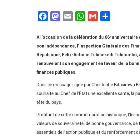
Admin
1 juillet 2026
NATION
Facebook
Mastodon
Email
WhatsApp
Gmail
Partag
À l’occasion de la célébration du 66ᵉ anniversair
son indépendance, l’Inspection Générale des Fina
République, Félix-Antoine Tshisekedi Tshilombo, a
renouvelant son engagement en faveur de la bonne
finances publiques.
Dans ce message signé par Christophe Bitasimwa Bahi
souhaite au Chef de l’État une excellente santé, la p
tête du pays.
Profitant de cette commémoration historique, l’Ins
valeurs de souveraineté, de bonne gouvernance, de t
essentiels de l’action publique et du renforcement de 