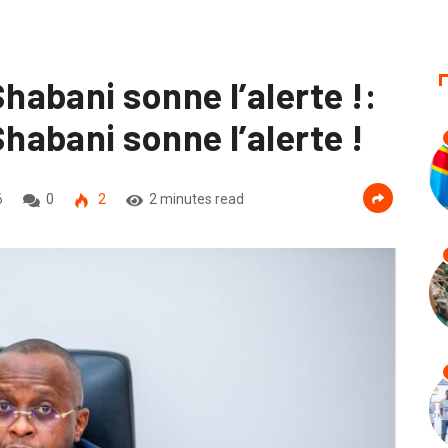
abani sonne l’alerte !:
abani sonne l’alerte !
6
0
2
2 minutes read