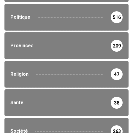
Politique
516
Provinces
209
Religion
47
Santé
38
Société
263