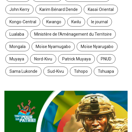
John Kerry
Karim Bénard Dende
Kasaï Oriental
Kongo-Central
Kwango
Kwilu
le journal
Lualaba
Ministère de l’Aménagement du Territoire
Mongala
Moïse Nyamugabo
Moïse Nyarugabo
Muyaya
Nord-Kivu
Patrick Muyaya
PNUD
Sama Lukonde
Sud-Kivu
Tshopo
Tshuapa