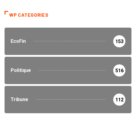
WP CATEGORIES
EcoFin
153
Politique
516
Tribune
112