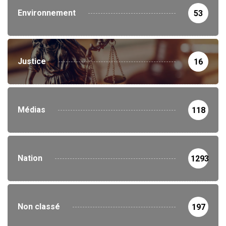
Environnement
53
Justice
16
Médias
118
Nation
1293
Non classé
197