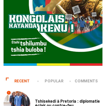
RECENT
POPULAR
COMMENTS
1
NATION
Tshisekedi à Pretoria : diplomatie
éclair ou contre-feu...