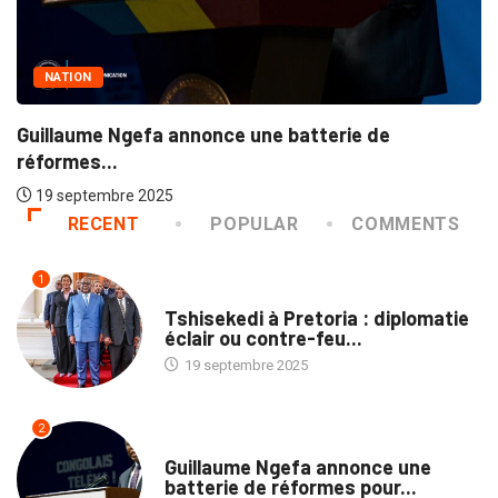
NATION
Guillaume Ngefa annonce une batterie de
réformes...
19 septembre 2025
RECENT
POPULAR
COMMENTS
1
NATION
Tshisekedi à Pretoria : diplomatie
éclair ou contre-feu...
19 septembre 2025
2
NATION
Guillaume Ngefa annonce une
batterie de réformes pour...