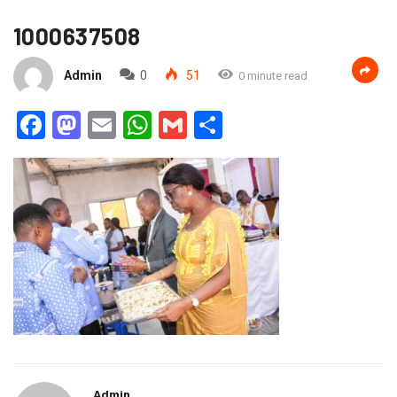
1000637508
Admin
0
51
0 minute read
Facebook
Mastodon
Email
WhatsApp
Gmail
Partager
Admin