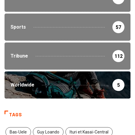
Sports
57
Tribune
112
Worldwide
5
TAGS
Bas-Uele
Guy Loando
Ituri et Kasaï-Central