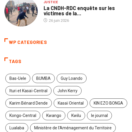
JUSTICE
La CNDH-RDC enquête sur les
victimes de la...
26 juin 2026
WP CATEGORIES
TAGS
Bas-Uele
BUMBA
Guy Loando
Ituri et Kasaï-Central
John Kerry
Karim Bénard Dende
Kasaï Oriental
KIN EZO BONGA
Kongo-Central
Kwango
Kwilu
le journal
Lualaba
Ministère de l’Aménagement du Territoire