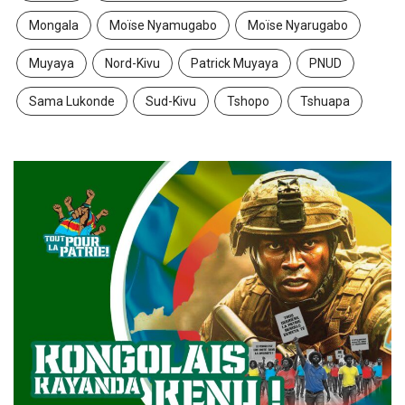
Mongala
Moïse Nyamugabo
Moïse Nyarugabo
Muyaya
Nord-Kivu
Patrick Muyaya
PNUD
Sama Lukonde
Sud-Kivu
Tshopo
Tshuapa