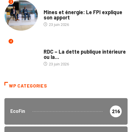
3
ENTREPRISES
Mines et énergie: Le FPI explique
son apport
23 juin 2026
4
TRIBUNE
RDC – La dette publique intérieure
ou la...
23 juin 2026
WP CATEGORIES
EcoFin
216