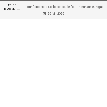
EN CE
Pour faire respecter le cessez-le-feu...: Kinshasa et Kigali
MOMENT...
sous pression à Londres !
26 juin 2026