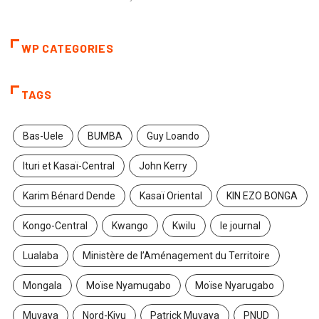
WP CATEGORIES
TAGS
Bas-Uele
BUMBA
Guy Loando
Ituri et Kasaï-Central
John Kerry
Karim Bénard Dende
Kasaï Oriental
KIN EZO BONGA
Kongo-Central
Kwango
Kwilu
le journal
Lualaba
Ministère de l’Aménagement du Territoire
Mongala
Moïse Nyamugabo
Moïse Nyarugabo
Muyaya
Nord-Kivu
Patrick Muyaya
PNUD