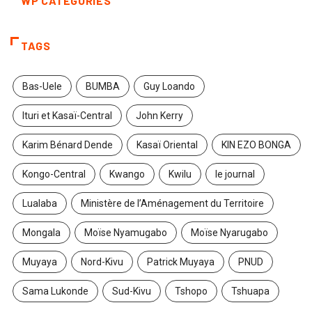
WP CATEGORIES
TAGS
Bas-Uele
BUMBA
Guy Loando
Ituri et Kasaï-Central
John Kerry
Karim Bénard Dende
Kasaï Oriental
KIN EZO BONGA
Kongo-Central
Kwango
Kwilu
le journal
Lualaba
Ministère de l’Aménagement du Territoire
Mongala
Moïse Nyamugabo
Moïse Nyarugabo
Muyaya
Nord-Kivu
Patrick Muyaya
PNUD
Sama Lukonde
Sud-Kivu
Tshopo
Tshuapa