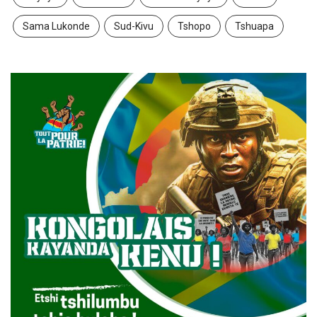
Sama Lukonde
Sud-Kivu
Tshopo
Tshuapa