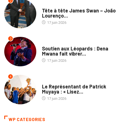
2
NATION
Tête à tête James Swan – João
Lourenço...
17 juin 2026
3
CULTURE
Soutien aux Léopards : Dena
Mwana fait vibrer...
17 juin 2026
4
MÉDIAS
Le Représentant de Patrick
Muyaya : « Lisez...
17 juin 2026
WP CATEGORIES