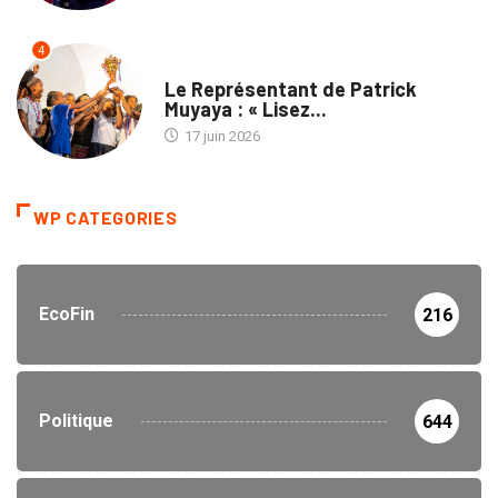
4
MÉDIAS
Le Représentant de Patrick
Muyaya : « Lisez...
17 juin 2026
WP CATEGORIES
EcoFin
216
Politique
644