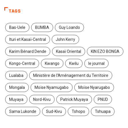
TAGS
Bas-Uele
BUMBA
Guy Loando
Ituri et Kasaï-Central
John Kerry
Karim Bénard Dende
Kasaï Oriental
KIN EZO BONGA
Kongo-Central
Kwango
Kwilu
le journal
Lualaba
Ministère de l’Aménagement du Territoire
Mongala
Moïse Nyamugabo
Moïse Nyarugabo
Muyaya
Nord-Kivu
Patrick Muyaya
PNUD
Sama Lukonde
Sud-Kivu
Tshopo
Tshuapa