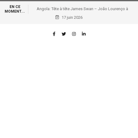
EN CE
Angola: Tête à tête James Swan – João Lourenço à
MOMENT...
Luanda pour évaluer la situation sécuritaire de la RDC
17 juin 2026