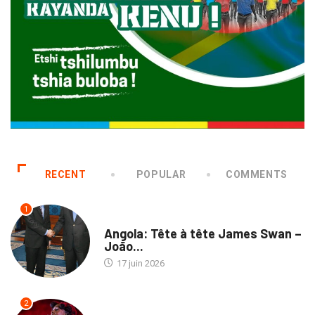
RECENT
POPULAR
COMMENTS
1
NATION
Angola: Tête à tête James Swan –
João...
17 juin 2026
2
CULTURE