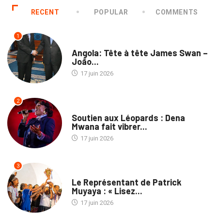
RECENT
POPULAR
COMMENTS
1
NATION
Angola: Tête à tête James Swan –
João...
17 juin 2026
2
CULTURE
Soutien aux Léopards : Dena
Mwana fait vibrer...
17 juin 2026
3
MÉDIAS
Le Représentant de Patrick
Muyaya : « Lisez...
17 juin 2026