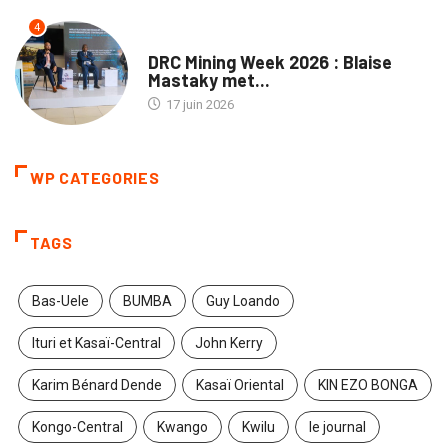
4
ENTREPRISES
DRC Mining Week 2026 : Blaise
Mastaky met...
17 juin 2026
WP CATEGORIES
TAGS
Bas-Uele
BUMBA
Guy Loando
Ituri et Kasaï-Central
John Kerry
Karim Bénard Dende
Kasaï Oriental
KIN EZO BONGA
Kongo-Central
Kwango
Kwilu
le journal