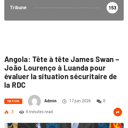
Tribune
153
Angola: Tête à tête James Swan –
João Lourenço à Luanda pour
évaluer la situation sécuritaire de
la RDC
Admin
17 juin 2026
0
NATION
3
4 minutes read