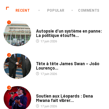
RECENT
POPULAR
COMMENTS
1
ENTREPRISES
Autopsie d’un système en panne:
La politique étouffe...
17 juin 2026
2
NATION
Tête à tête James Swan – João
Lourenço...
17 juin 2026
3
CULTURE
Soutien aux Léopards : Dena
Mwana fait vibrer...
17 juin 2026