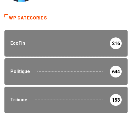
WP CATEGORIES
EcoFin
216
Politique
644
Tribune
153