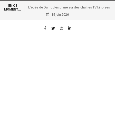
EN CE
L’épée de Damoclès plane sur des chaînes TV kinoises
MOMENT...
exploitant la TNT non en règle !
15 juin 2026