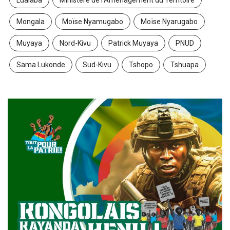
Mongala
Moïse Nyamugabo
Moïse Nyarugabo
Muyaya
Nord-Kivu
Patrick Muyaya
PNUD
Sama Lukonde
Sud-Kivu
Tshopo
Tshuapa