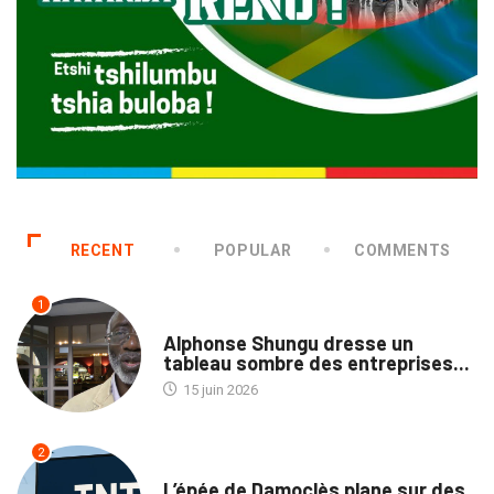
RECENT
POPULAR
COMMENTS
1
NATION
Alphonse Shungu dresse un
tableau sombre des entreprises...
15 juin 2026
2
MÉDIAS
L’épée de Damoclès plane sur des