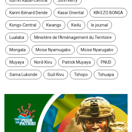
Ituri et Kasaï-Central
John Kerry
Karim Bénard Dende
Kasaï Oriental
KIN EZO BONGA
Kongo-Central
Kwango
Kwilu
le journal
Lualaba
Ministère de l’Aménagement du Territoire
Mongala
Moïse Nyamugabo
Moïse Nyarugabo
Muyaya
Nord-Kivu
Patrick Muyaya
PNUD
Sama Lukonde
Sud-Kivu
Tshopo
Tshuapa