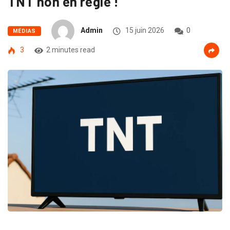
TNT non en règle !
Admin
15 juin 2026
0
MÉDIAS
3
2 minutes read