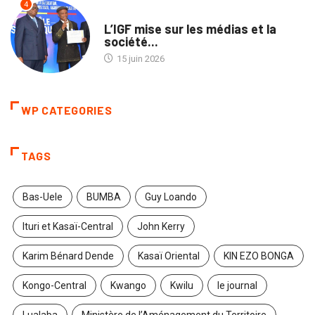
4
NON CLASSÉ
L’IGF mise sur les médias et la
société...
15 juin 2026
WP CATEGORIES
TAGS
Bas-Uele
BUMBA
Guy Loando
Ituri et Kasaï-Central
John Kerry
Karim Bénard Dende
Kasaï Oriental
KIN EZO BONGA
Kongo-Central
Kwango
Kwilu
le journal
Lualaba
Ministère de l’Aménagement du Territoire