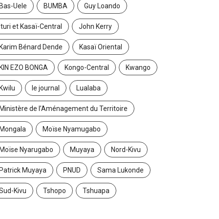
Bas-Uele
BUMBA
Guy Loando
Ituri et Kasaï-Central
John Kerry
Karim Bénard Dende
Kasaï Oriental
KIN EZO BONGA
Kongo-Central
Kwango
Kwilu
le journal
Lualaba
Ministère de l’Aménagement du Territoire
Mongala
Moïse Nyamugabo
Moïse Nyarugabo
Muyaya
Nord-Kivu
Patrick Muyaya
PNUD
Sama Lukonde
Sud-Kivu
Tshopo
Tshuapa