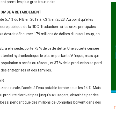
ntes comme la SNEL (électricité), la REGIDESO (eau), la SNCC
ent parmi les plus gros trous noirs.
E BOMBE À RETARDEMENT
de 5,7 % du PIB en 2019 à 7,3 % en 2023. Au point qu’elles
ure publique de la RDC. Traduction : si les onze principales
is devrait débourser 179 millions de dollars d’un seul coup, en
NEL, à elle seule, porte 75 % de cette dette. Une société censée
potentiel hydroélectrique le plus important d’Afrique, mais qui
la population a accès au réseau, et 37 % de la production se perd
 des entreprises et des familles.
GER
zone rurale, l’accès à l’eau potable tombe sous les 14 %. Mais
eau produite n’arrivait pas jusqu’aux usagers, absorbée par des
colossal pendant que des millions de Congolais boivent dans des