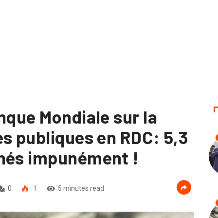
nque Mondiale sur la
es publiques en RDC: 5,3
onés impunément !
0
1
5 minutes read