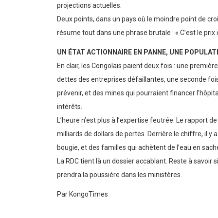
croissance potentielle du pays progresserait de deu
projections actuelles.
Deux points, dans un pays où le moindre point de croi
résume tout dans une phrase brutale : « C’est le prix d
UN ÉTAT ACTIONNAIRE EN PANNE, UNE POPULAT
En clair, les Congolais paient deux fois : une premiè
dettes des entreprises défaillantes, une seconde foi
prévenir, et des mines qui pourraient financer l’hôpit
intérêts.
L’heure n’est plus à l’expertise feutrée. Le rapport d
milliards de dollars de pertes. Derrière le chiffre, il 
bougie, et des familles qui achètent de l’eau en sach
La RDC tient là un dossier accablant. Reste à savoir s
prendra la poussière dans les ministères.
Par KongoTimes