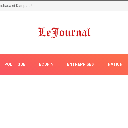
eprises publiques en RDC: 5,3 milliards USD syphonés impunément !
POLITIQUE
ECOFIN
ENTREPRISES
NATION