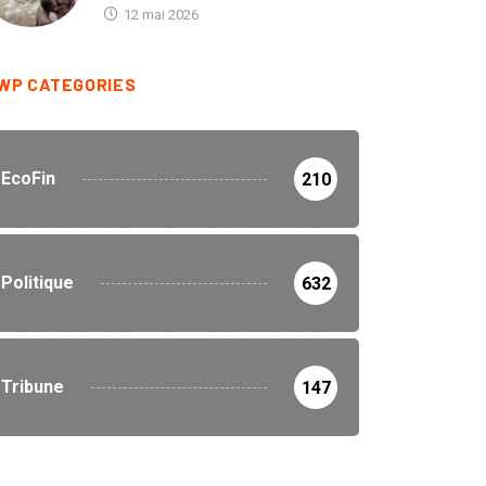
d’Aquaculture lance un...
12 mai 2026
WP CATEGORIES
EcoFin
210
Politique
632
Tribune
147