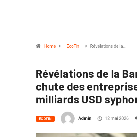
Home
EcoFin
Révélations de la…
Révélations de la Ba
chute des entrepris
milliards USD syph
Admin
12 mai 2026
ECOFIN