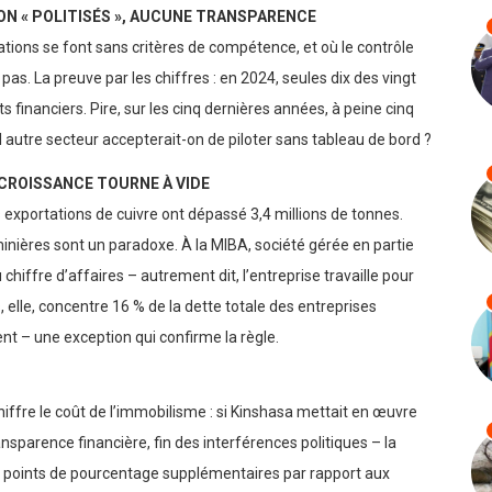
ON « POLITISÉS », AUCUNE TRANSPARENCE
ions se font sans critères de compétence, et où le contrôle
t pas. La preuve par les chiffres : en 2024, seules dix des vingt
s financiers. Pire, sur les cinq dernières années, à peine cinq
el autre secteur accepterait-on de piloter sans tableau de bord ?
 CROISSANCE TOURNE À VIDE
 exportations de cuivre ont dépassé 3,4 millions de tonnes.
minières sont un paradoxe. À la MIBA, société gérée en partie
hiffre d’affaires – autrement dit, l’entreprise travaille pour
 elle, concentre 16 % de la dette totale des entreprises
nt – une exception qui confirme la règle.
hiffre le coût de l’immobilisme : si Kinshasa mettait en œuvre
sparence financière, fin des interférences politiques – la