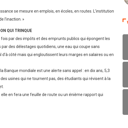
x points de pourcentage supplémentaires par rapport aux
ssance se mesure en emplois, en écoles, en routes. L’institution
e l’inaction. »
ION QUI TRINQUE
re fois par des impôts et des emprunts publics qui épongent les
s par des délestages quotidiens, une eau qui coupe sans
al d’à côté mais qui engloutissent leurs marges en salaires ou en
e la Banque mondiale est une alerte sans appel : en dix ans, 5,3
y a des usines qui ne tournent pas, des étudiants qui révisent à la
et.
i elle en fera une feuille de route ou un énième rapport qui