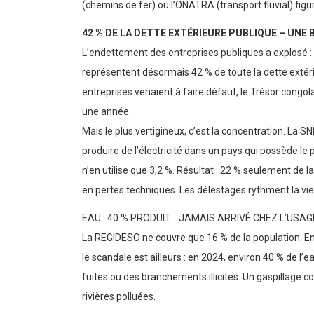
données existent étaient dans le rouge. Des mastodo
(chemins de fer) ou l’ONATRA (transport fluvial) figur
42 % DE LA DETTE EXTÉRIEURE PUBLIQUE – UN
L’endettement des entreprises publiques a explosé : 
représentent désormais 42 % de toute la dette extérie
entreprises venaient à faire défaut, le Trésor congola
une année.
Mais le plus vertigineux, c’est la concentration. La S
produire de l’électricité dans un pays qui possède le 
n’en utilise que 3,2 %. Résultat : 22 % seulement de 
en pertes techniques. Les délestages rythment la vie
EAU : 40 % PRODUIT… JAMAIS ARRIVÉ CHEZ L’USA
La REGIDESO ne couvre que 16 % de la population. En 
le scandale est ailleurs : en 2024, environ 40 % de l’
fuites ou des branchements illicites. Un gaspillage 
rivières polluées.