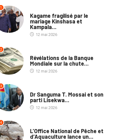
1
POLITIQUE
Kagame fragilisé par le
mariage Kinshasa et
Kampala...
12 mai 2026
2
ECOFIN
Révélations de la Banque
Mondiale sur la chute...
12 mai 2026
3
SOCIÉTÉ
Dr Sanguma T. Mossai et son
parti Lisekwa...
12 mai 2026
4
SOCIÉTÉ
L’Office National de Pêche et