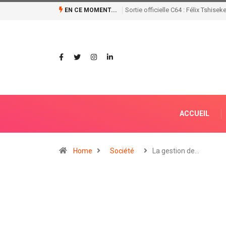
Le chef de l’etat a tenu une réunion
EN CE MOMENT...
ACCUEIL
Home
Société
La gestion de…