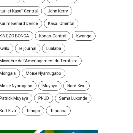
Ituri et Kasaï-Central
John Kerry
Karim Bénard Dende
Kasaï Oriental
KIN EZO BONGA
Kongo-Central
Kwango
Kwilu
le journal
Lualaba
Ministère de l’Aménagement du Territoire
Mongala
Moïse Nyamugabo
Moïse Nyarugabo
Muyaya
Nord-Kivu
Patrick Muyaya
PNUD
Sama Lukonde
Sud-Kivu
Tshopo
Tshuapa