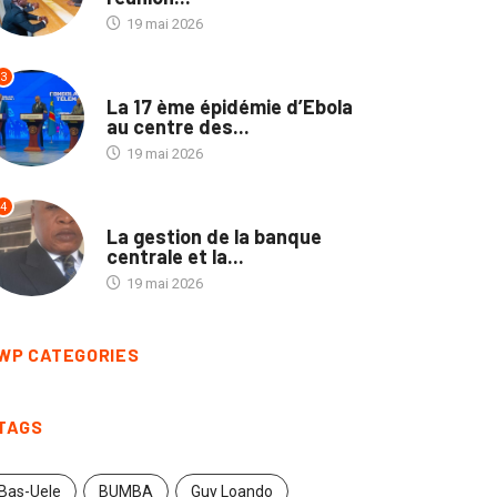
19 mai 2026
3
SANTÉ
La 17 ème épidémie d’Ebola
au centre des...
19 mai 2026
4
SOCIÉTÉ
La gestion de la banque
centrale et la...
19 mai 2026
WP CATEGORIES
TAGS
Bas-Uele
BUMBA
Guy Loando