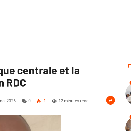
que centrale et la
en RDC
mai 2026
0
1
12 minutes read