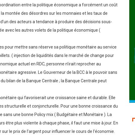
oordination entre la politique économique a forcément un coût
c la montée des désordres sur les monnaies et les taux de
d’un des acteurs a tendance à produire des décisions sous-
ée avec les autres volets de la politique économique (
es pour mettre sans réserve sa politique monétaire au service
illets. ( injection de liquidités dans le marché de change pour
onomique actuel en RDC, personne n’irait reprocher au
étaire agressive. Le Gouverneur de la BCC à le pouvoir sans
e du bilan de la Banque Centrale ; la Banque Centrale peut
.
nétaire qui favoriserait une croissance saine et durable. Elle
es structurelle et conjoncturelle. Pour une bonne croissance du
e sans une bonne Policy mix ( Budgétaire et Monétaire ). La
s être plus violente à chaque phase, il faut une mise à jour. En
sur le prix de l’argent pour influencer le cours de l’économie.