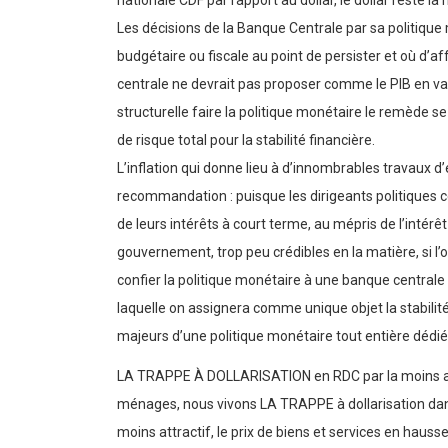
nationale CDF par rapport au dollar, le dollar reste 
Les décisions de la Banque Centrale par sa politique 
budgétaire ou fiscale au point de persister et où d’a
centrale ne devrait pas proposer comme le PIB en va
structurelle faire la politique monétaire le remède se
de risque total pour la stabilité financière.
L’inflation qui donne lieu à d’innombrables travaux d’
recommandation : puisque les dirigeants politiques c
de leurs intérêts à court terme, au mépris de l’intérêt 
gouvernement, trop peu crédibles en la matière, si l’on v
confier la politique monétaire à une banque centrale 
laquelle on assignera comme unique objet la stabilité 
majeurs d’une politique monétaire tout entière dédiée 
LA TRAPPE À DOLLARISATION en RDC par la moins ap
ménages, nous vivons LA TRAPPE à dollarisation dans 
moins attractif, le prix de biens et services en hau