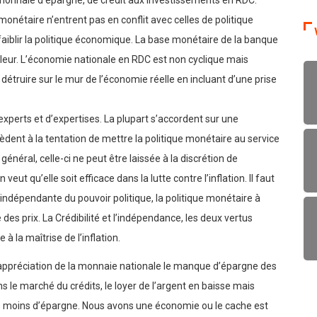
la monnaie d’épargne, de crédit aux investissements en RDC.
monétaire n’entrent pas en conflit avec celles de politique
ffaiblir la politique économique. La base monétaire de la banque
leur. L’économie nationale en RDC est non cyclique mais
 détruire sur le mur de l’économie réelle en incluant d’une prise
experts et d’expertises. La plupart s’accordent sur une
èdent à la tentation de mettre la politique monétaire au service
général, celle-ci ne peut être laissée à la discrétion de
eut qu’elle soit efficace dans la lutte contre l’inflation. Il faut
indépendante du pouvoir politique, la politique monétaire à
des prix. La Crédibilité et l’indépendance, les deux vertus
à la maîtrise de l’inflation.
préciation de la monnaie nationale le manque d’épargne des
le marché du crédits, le loyer de l’argent en baisse mais
sse moins d’épargne. Nous avons une économie ou le cache est