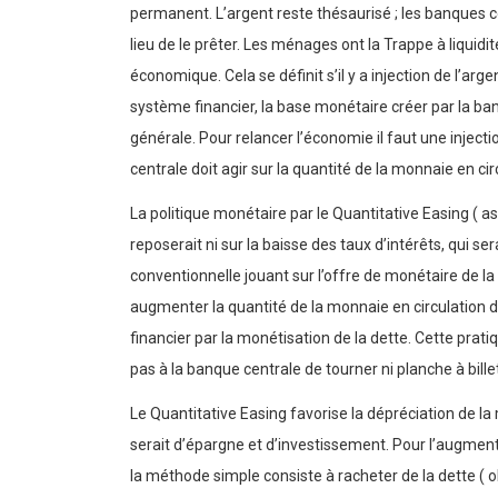
permanent. L’argent reste thésaurisé ; les banques c
lieu de le prêter. Les ménages ont la Trappe à liquidit
économique. Cela se définit s’il y a injection de l’ar
système financier, la base monétaire créer par la ba
générale. Pour relancer l’économie il faut une injecti
centrale doit agir sur la quantité de la monnaie en circ
La politique monétaire par le Quantitative Easing ( a
reposerait ni sur la baisse des taux d’intérêts, qui se
conventionnelle jouant sur l’offre de monétaire de l
augmenter la quantité de la monnaie en circulation d
financier par la monétisation de la dette. Cette prat
pas à la banque centrale de tourner ni planche à billet
Le Quantitative Easing favorise la dépréciation de l
serait d’épargne et d’investissement. Pour l’augment
la méthode simple consiste à racheter de la dette ( ob