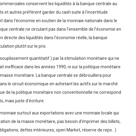
ommerciales conservent les liquidités à la banque centrale au
és et autres préfèrent garder du cash suite à l’incertitude
gent dans l’économie en soutien de la monnaie nationale dans le
nque centrale ne circulant pas dans l’ensemble de l’économie en
on directe des liquidités dans l’économie réelle, la banque
ulation plutôt sur le prix.
ssouplissement quantitatif ) par la stimulation monétaire qui ne
rait inefficace dans les années 1990, ni sur la politique monétaire
a masse monétaire. La banque centrale se débrouillera pour
ans le circuit économique en achetant les actifs sur le marché
ique de la politique monétaire non conventionnelle ne correspond
s, mais juste d’écriture.
a monnaie surtout aux exportations avec une monnaie locale qui
ation de la masse monétaire, pas besoin d’imprimer des billets,
ligations, dettes intérieures, open Market, réserve de repo.. )