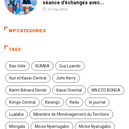
séance d’échanges avec...
31 mai 2026
WP CATEGORIES
TAGS
Bas-Uele
BUMBA
Guy Loando
Ituri et Kasaï-Central
John Kerry
Karim Bénard Dende
Kasaï Oriental
KIN EZO BONGA
Kongo-Central
Kwango
Kwilu
le journal
Lualaba
Ministère de l’Aménagement du Territoire
Mongala
Moïse Nyamugabo
Moïse Nyarugabo