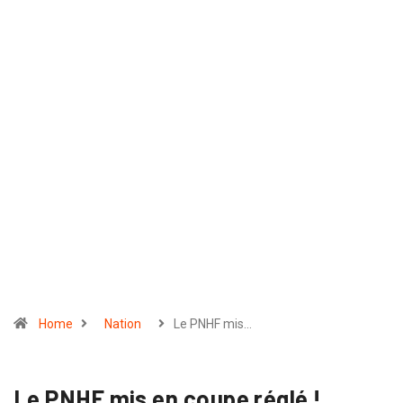
Home
Nation
Le PNHF mis…
Le PNHF mis en coupe réglé !