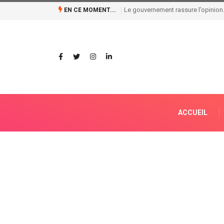
ARSP : Miguel Kashal passe la main 
EN CE MOMENT...
ACCUEIL