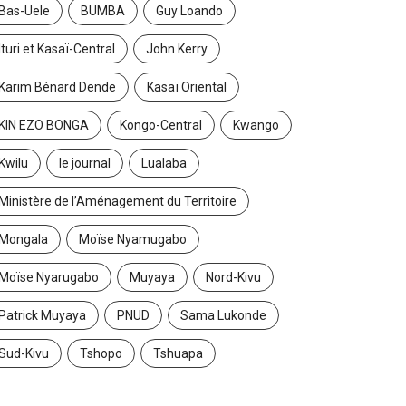
Bas-Uele
BUMBA
Guy Loando
Ituri et Kasaï-Central
John Kerry
Karim Bénard Dende
Kasaï Oriental
KIN EZO BONGA
Kongo-Central
Kwango
Kwilu
le journal
Lualaba
Ministère de l’Aménagement du Territoire
Mongala
Moïse Nyamugabo
Moïse Nyarugabo
Muyaya
Nord-Kivu
Patrick Muyaya
PNUD
Sama Lukonde
Sud-Kivu
Tshopo
Tshuapa