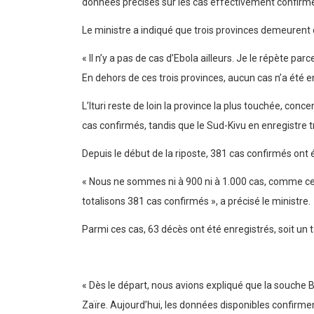
données précises sur les cas effectivement confirm
Le ministre a indiqué que trois provinces demeurent co
« Il n’y a pas de cas d’Ebola ailleurs. Je le répète p
En dehors de ces trois provinces, aucun cas n’a été enre
L’Ituri reste de loin la province la plus touchée, co
cas confirmés, tandis que le Sud-Kivu en enregistre tr
Depuis le début de la riposte, 381 cas confirmés ont é
« Nous ne sommes ni à 900 ni à 1.000 cas, comme cert
totalisons 381 cas confirmés », a précisé le ministre.
Parmi ces cas, 63 décès ont été enregistrés, soit un ta
« Dès le départ, nous avions expliqué que la souche B
Zaïre. Aujourd’hui, les données disponibles confirment