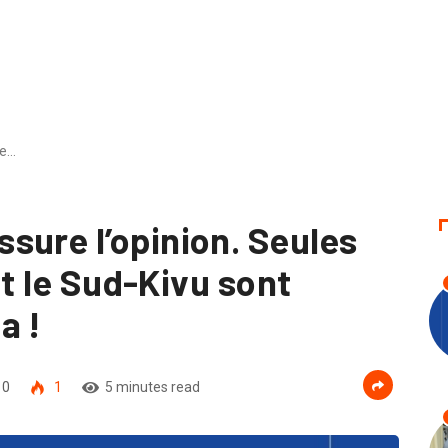
re…
sure l’opinion. Seules
 et le Sud-Kivu sont
a !
0
1
5 minutes read