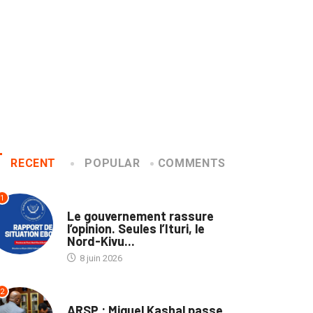
RECENT
POPULAR
COMMENTS
1
SANTÉ
Le gouvernement rassure
l’opinion. Seules l’Ituri, le
Nord-Kivu...
8 juin 2026
2
ENTREPRISES
ARSP : Miguel Kashal passe