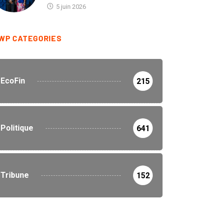
5 juin 2026
WP CATEGORIES
EcoFin
215
Politique
641
Tribune
152