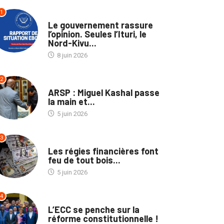
1
SANTÉ
Le gouvernement rassure
l’opinion. Seules l’Ituri, le
Nord-Kivu...
8 juin 2026
2
ENTREPRISES
ARSP : Miguel Kashal passe
la main et...
5 juin 2026
3
ECOFIN
Les régies financières font
feu de tout bois...
5 juin 2026
4
POLITIQUE
L’ECC se penche sur la
réforme constitutionnelle !