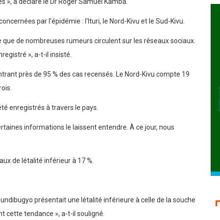
és », a déclaré le Dr Roger Samuel Kamba.
ncernées par l’épidémie : l’Ituri, le Nord-Kivu et le Sud-Kivu.
arce que de nombreuses rumeurs circulent sur les réseaux sociaux.
gistré », a-t-il insisté.
ncentrant près de 95 % des cas recensés. Le Nord-Kivu compte 19
ois.
té enregistrés à travers le pays.
aines informations le laissent entendre. À ce jour, nous
ux de létalité inférieur à 17 %.
undibugyo présentait une létalité inférieure à celle de la souche
 cette tendance », a-t-il souligné.