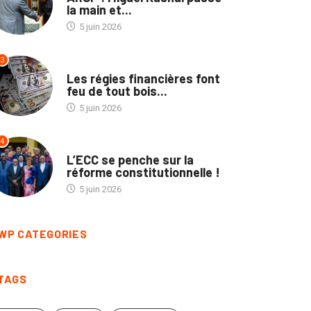
la main et...
5 juin 2026
3
ECOFIN
Les régies financières font
feu de tout bois...
5 juin 2026
4
POLITIQUE
L’ECC se penche sur la
réforme constitutionnelle !
5 juin 2026
WP CATEGORIES
TAGS