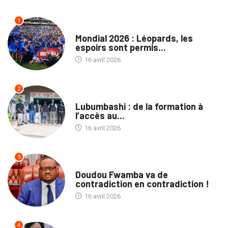
1
SPORTS
Mondial 2026 : Léopards, les
espoirs sont permis...
16 avril 2026
2
ENTREPRISES
Lubumbashi : de la formation à
l’accès au...
16 avril 2026
3
ECOFIN
Doudou Fwamba va de
contradiction en contradiction !
16 avril 2026
4