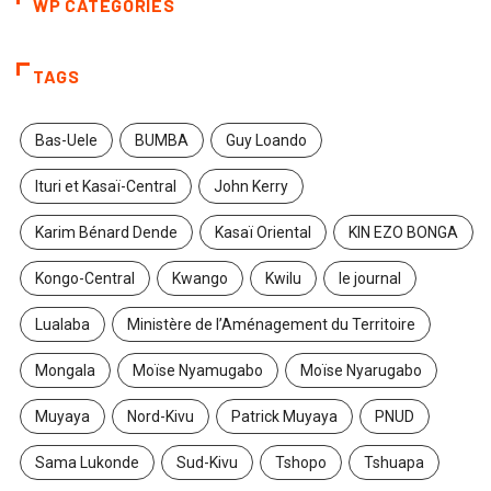
WP CATEGORIES
TAGS
Bas-Uele
BUMBA
Guy Loando
Ituri et Kasaï-Central
John Kerry
Karim Bénard Dende
Kasaï Oriental
KIN EZO BONGA
Kongo-Central
Kwango
Kwilu
le journal
Lualaba
Ministère de l’Aménagement du Territoire
Mongala
Moïse Nyamugabo
Moïse Nyarugabo
Muyaya
Nord-Kivu
Patrick Muyaya
PNUD
Sama Lukonde
Sud-Kivu
Tshopo
Tshuapa