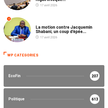
17 avril 2026
4
POLITIQUE
La motion contre Jacquemin
Shabani, un coup d’épée...
17 avril 2026
WP CATEGORIES
EcoFin
207
Politique
613