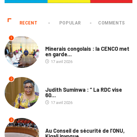
RECENT
POPULAR
COMMENTS
1
NON CLASSÉ
Minerais congolais : la CENCO met
en garde...
17 avril 2026
2
NATION
Judith Suminwa : “ La RDC vise
60...
17 avril 2026
3
NATION
Au Conseil de sécurité de l’ONU,
Kigali invoque...