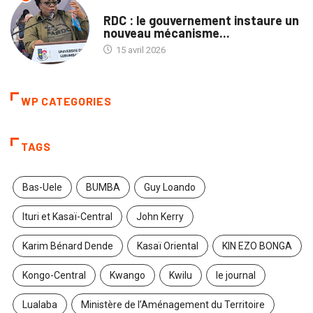
SOCIÉTÉ
RDC : le gouvernement instaure un
nouveau mécanisme...
15 avril 2026
WP CATEGORIES
TAGS
Bas-Uele
BUMBA
Guy Loando
Ituri et Kasaï-Central
John Kerry
Karim Bénard Dende
Kasaï Oriental
KIN EZO BONGA
Kongo-Central
Kwango
Kwilu
le journal
Lualaba
Ministère de l’Aménagement du Territoire