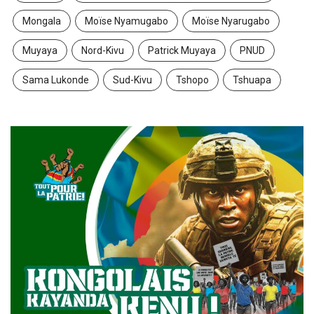
Mongala
Moïse Nyamugabo
Moïse Nyarugabo
Muyaya
Nord-Kivu
Patrick Muyaya
PNUD
Sama Lukonde
Sud-Kivu
Tshopo
Tshuapa