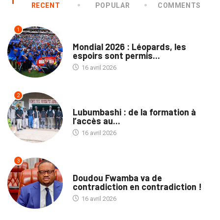
RECENT
POPULAR
COMMENTS
1
SPORTS
Mondial 2026 : Léopards, les
espoirs sont permis...
16 avril 2026
2
ENTREPRISES
Lubumbashi : de la formation à
l’accès au...
16 avril 2026
3
ECOFIN
Doudou Fwamba va de
contradiction en contradiction !
16 avril 2026