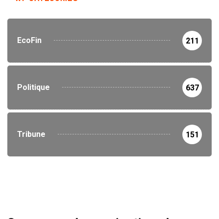
EcoFin
211
Politique
637
Tribune
151