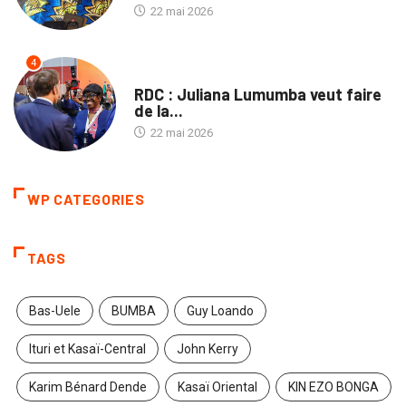
22 mai 2026
4
NATION
RDC : Juliana Lumumba veut faire
de la...
22 mai 2026
WP CATEGORIES
TAGS
Bas-Uele
BUMBA
Guy Loando
Ituri et Kasaï-Central
John Kerry
Karim Bénard Dende
Kasaï Oriental
KIN EZO BONGA