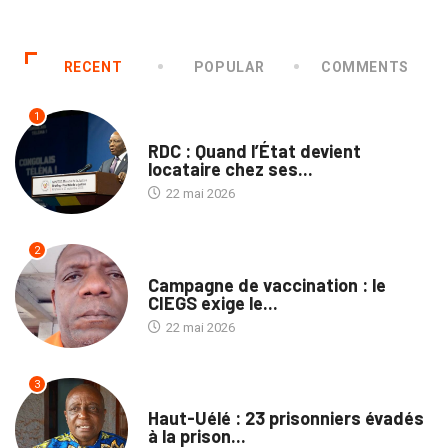
RECENT
POPULAR
COMMENTS
1
NON CLASSÉ
RDC : Quand l’État devient
locataire chez ses...
22 mai 2026
2
SANTÉ
Campagne de vaccination : le
CIEGS exige le...
22 mai 2026
3
PROVINCES
Haut-Uélé : 23 prisonniers évadés
à la prison...