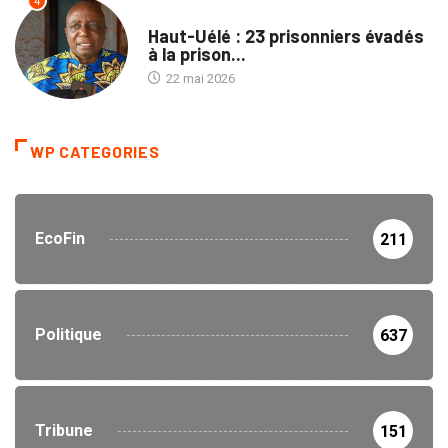
4
PROVINCES
Haut-Uélé : 23 prisonniers évadés
à la prison...
22 mai 2026
WP CATEGORIES
EcoFin
211
Politique
637
Tribune
151