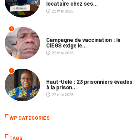
locataire chez ses...
22 mai 2026
3
SANTÉ
Campagne de vaccination : le
CIEGS exige le...
22 mai 2026
4
PROVINCES
Haut-Uélé : 23 prisonniers évadés
à la prison...
22 mai 2026
WP CATEGORIES
TAGS