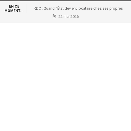
EN CE
RDC : Quand l’État devient locataire chez ses propres
MOMENT...
voleurs !: RDC : Quand l’État devient locataire chez ses
22 mai 2026
propres voleurs !