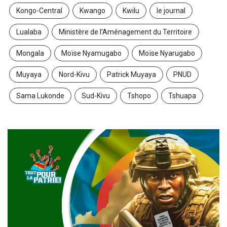
Kongo-Central
Kwango
Kwilu
le journal
Lualaba
Ministère de l’Aménagement du Territoire
Mongala
Moïse Nyamugabo
Moïse Nyarugabo
Muyaya
Nord-Kivu
Patrick Muyaya
PNUD
Sama Lukonde
Sud-Kivu
Tshopo
Tshuapa