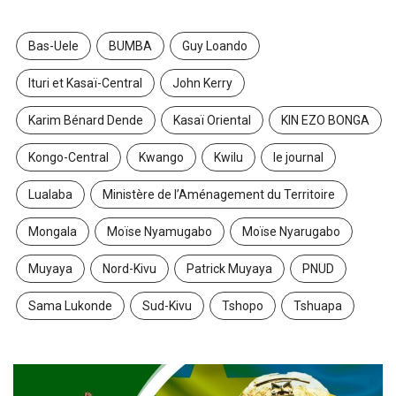
Bas-Uele
BUMBA
Guy Loando
Ituri et Kasaï-Central
John Kerry
Karim Bénard Dende
Kasaï Oriental
KIN EZO BONGA
Kongo-Central
Kwango
Kwilu
le journal
Lualaba
Ministère de l’Aménagement du Territoire
Mongala
Moïse Nyamugabo
Moïse Nyarugabo
Muyaya
Nord-Kivu
Patrick Muyaya
PNUD
Sama Lukonde
Sud-Kivu
Tshopo
Tshuapa