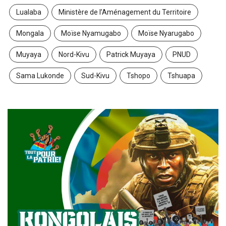
Lualaba
Ministère de l’Aménagement du Territoire
Mongala
Moïse Nyamugabo
Moïse Nyarugabo
Muyaya
Nord-Kivu
Patrick Muyaya
PNUD
Sama Lukonde
Sud-Kivu
Tshopo
Tshuapa