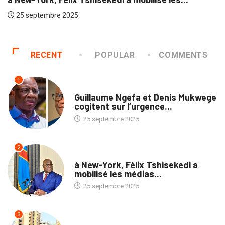
25 septembre 2025
K
RECENT
POPULAR
COMMENTS
1
NATION
Guillaume Ngefa et Denis Mukwege
cogitent sur l’urgence...
25 septembre 2025
2
NATION
à New-York, Félix Tshisekedi a
mobilisé les médias...
25 septembre 2025
3
SOCIÉTÉ