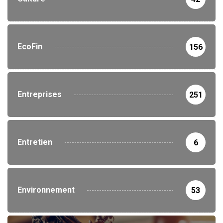
EcoFin
156
Entreprises
251
Entretien
6
Environnement
53