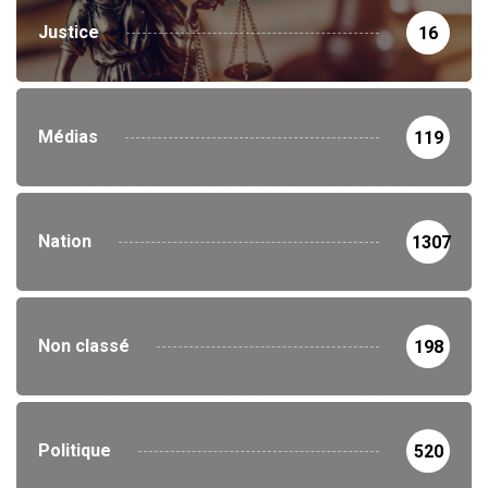
Justice
16
Médias
119
Nation
1307
Non classé
198
Politique
520