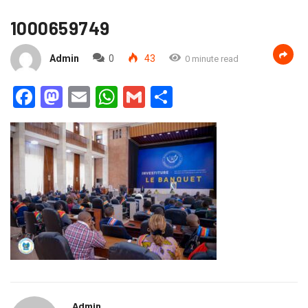
1000659749
Admin
0
43
0 minute read
Facebook
Mastodon
Email
WhatsApp
Gmail
Partager
Admin