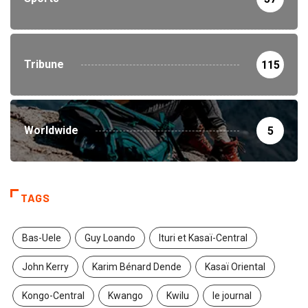
Tribune
115
Worldwide
5
TAGS
Bas-Uele
Guy Loando
Ituri et Kasaï-Central
John Kerry
Karim Bénard Dende
Kasaï Oriental
Kongo-Central
Kwango
Kwilu
le journal